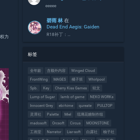
eeeee
碧雨 林
在
Dead End Aegis: Gaiden
R18补丁：
对权力
https://2dfdf.de/downloads/44791
标签
全年龄
含额外内容
Winged Cloud
FrontWing
MAGES
橘子班
Whirlpool
5pb.
Key
Cherry Kiss Games
轻文
Lump of Sugar
lamb of game
NEKO WORKs
Innocent Grey
ebi-hime
qureate
PULLTOP
灵潭社
Palette
Miel
琉璃花糖制作组
madosoft
Orcsoft
Circus
MOONSTONE
工画堂
Narrator
Liar-soft
白露社
柚子社