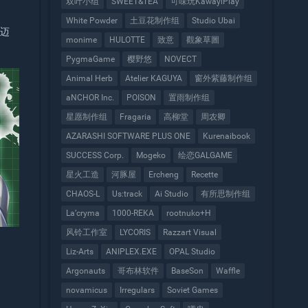
双叶小组
SWEET&TEA
可味玩KawayiPlay
White Powder
土豆花制作组
Studio Ubai
路迈
monime
HULOTTE
致意
觀象草圖
PygmaGame
樱野悠
NOVECT
Animal Herb
Atelier KAGUYA
窗外紫藤制作组
aNCHOR Inc.
POISON
置雨制作组
星愿制作组
Fragaria
高柳堂
周农卿
AZARASHI SOFTWARE PLUS ONE
Kurenaibook
SUCCESS Corp.
Mogeko
绘恋GALGAME
星火工造
河豚屋
Ercheng
Recette
CHAOS-L
Us:track
Ai Studio
有所思制作组
La’cryma
1000-REKA
rootnuko+H
风铃工作室
LYCORIS
Razzart Visual
Liz-Arts
ANIPLEX.EXE
OPAL Studio
Argonauts
哥布林软件
BaseSon
Waffle
novamicus
Irregulars
Soviet Games