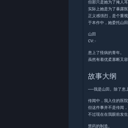
但那只是她为了掩人
实际上她是为了暴露
正义感强烈，是个重
于本作中，她委托山
山田
CV: -
患上了怪病的青年。
虽然有着优柔寡断又
故事大纲
──我是山田。除了患
传闻中，我入住的医院
但这件事并不是传闻，
不过现在在我眼前发
禁药的制造。