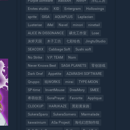
Purple Software
AsicxArt
Nitro+
洋红工房
Erotes studio
KID
Entergram
Hollowings
sprite
GIGA
AQUAPLUS
Laplacian
Lusterise
iMel
Navel
minori
ninetail
ALICE IN DISSONANCE
磷光工作室
Lose
灰烬天国
木子工坊
七彩绘色
JingtuStudio
SEACOXX
Cabbage Soft
Sushi soft
No Strike
V.P. TEAM
Norn
Never Knows Best
SAGA PLANETS
零创游戏
Dark One!
Appetite
AZARASHI SOFTWARE
Qruppo
暁WORKS
mirai
TYPE-MOON
SP-time
InvertMouse
DreaMory
SMEE
希萌创意
SoraPrayer
Favorite
Applique
CLOCKUP
HARUKAZE
黑彩黄泉路
SukeraSparo
SukeraSomero
Marmalade
kawaiinium
ASa Project
海伦幻想制作组