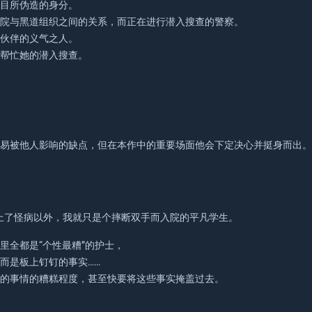
耳目所伪造的身分。
医院与黑道组织之间的关系，而正在进行潜入搜查的警察。
视伙伴的义气之人。
田帮忙她的潜入搜查。
容易被他人影响的缺点，但在本作中的重要场面他会下定决心并挺身而出
上了怪病以外，我就只是个摔断双手而入院的平凡学生。
里全都是“个性最糟”的护士，
而是板上钉钉的事实……
生的事情的糟糕程度，甚至快要将这些事实掩盖过去。