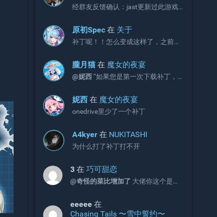
经群友反馈确认：jast更新过此游戏
补丁，现有补丁会出现CG不显示画面
的问题。 V3版本补丁官方链接如下，
原初Spec
在
关于
请更新官网链接与onedrive文件：
补丁呢！！怎么变成这样了，之前不
https://jaststore.com/zh...
是放补丁的吗？
朧月猫
在
魔女的夜宴
@妮西
“如果您是第一次下载补丁，
请直接下载完整版补丁即可，无需再
额外下载增益更新补丁。”
妮西
在
魔女的夜宴
onedrive里少了一个补丁
A4kyer
在
NUKITASHI
为什么打了补丁打不开
3
在
巧可甜恋
@奇怪的菜比增加了
大佬你这个是包
含2和3的吗
eeeee
在
Chasing Tails 〜雪中誓约〜