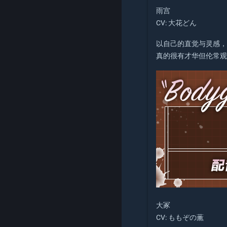
雨宫
CV: 大花どん
以自己的直觉与灵感
真的很有才华但伦常
大冢
CV: ももぞの薫