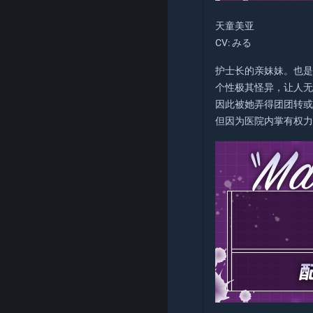
天童美亚
CV: みる
护士长的亲妹妹。也是
个性极其怪异，让人
因此被她弄得团团转
但因为医院内掌有权