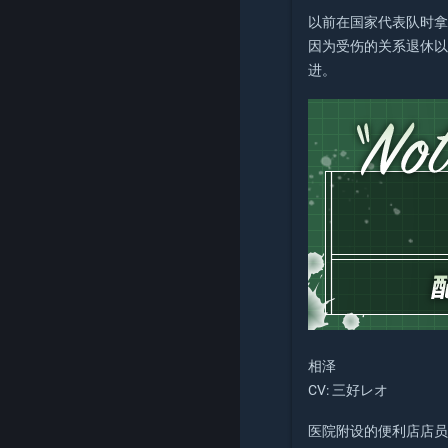
以前在国家代表队时
因为受伤的关系退休
进。
相泽
CV: 三好レオ
医院附设的便利店店