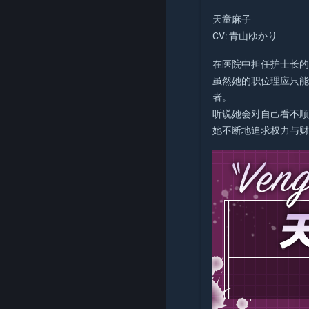
天童麻子
CV: 青山ゆかり
在医院中担任护士长
虽然她的职位理应只
者。
听说她会对自己看不
她不断地追求权力与