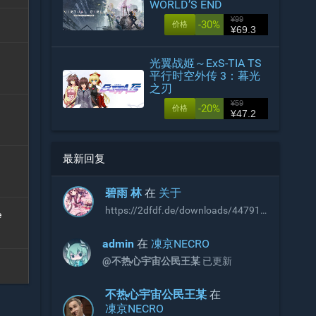
WORLD’S END
¥99
-30%
价格
¥69.3
光翼战姬～ExS-TIA TS
平行时空外传 3：暮光
之刃
¥59
-20%
价格
¥47.2
最新回复
碧雨 林
在
关于
https://2dfdf.de/downloads/44791
e
https://2dfdf.de/downloads/44894
R18补丁，无需积分即可下载，站长
admin
在
凍京NECRO
可以考虑收录
@不热心宇宙公民王某
已更新
不热心宇宙公民王某
在
凍京NECRO