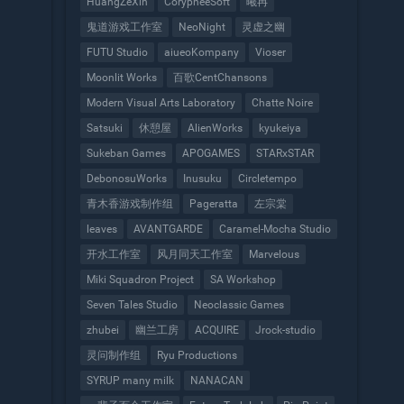
HuangZeXin
CorypheeSoft
曦冉
鬼道游戏工作室
NeoNight
灵虚之幽
FUTU Studio
aiueoKompany
Vioser
Moonlit Works
百歌CentChansons
Modern Visual Arts Laboratory
Chatte Noire
Satsuki
休憩屋
AlienWorks
kyukeiya
Sukeban Games
APOGAMES
STARxSTAR
DebonosuWorks
Inusuku
Circletempo
。
青木香游戏制作组
Pageratta
左宗棠
leaves
AVANTGARDE
Caramel-Mocha Studio
开水工作室
风月同天工作室
Marvelous
Miki Squadron Project
SA Workshop
Seven Tales Studio
Neoclassic Games
zhubei
幽兰工房
ACQUIRE
Jrock-studio
灵问制作组
Ryu Productions
SYRUP many milk
NANACAN