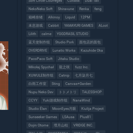
Soft Circle Courreges
Cutlass
Dual Tail
NekoNeko Soft
Shiravune
Renka
feng
箱崎奈绪
Alkinoy
Liquid
12PM
未息游戏
Cabbit
YAMAYURI GAMES
ALcot
。
Lilith
calme
YGGDRASIL STUDIO
蓝天使制作组
Studio Pork
面包店的面包
OVERDRIVE
Lunatic Works
Kazuhide Oka
PacoPaco Soft
Jitaku Studio
Mikołaj Spychał
龍之咲
fuzz Inc.
XUWULE制作组
Catnip
七月柒月七
白雨工作室
Sting
Canvas+Garden
Nupu Neko Dev
トトメトリ
TALESSHOP
CCYY
Yuki游戏制作组
NanaWind
Studio Élan
MoonEyes月眼
Kiulija Project
Sunseeker Games
LSAusa
Plus81
Dojin Otome
埋月山枯
VRIDGE INC.