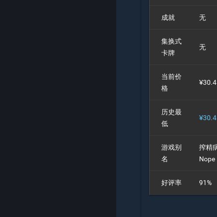
成就
无
集换式
无
卡牌
当前价
¥30.
格
历史最
¥30.
低
游戏别
搾精病
名
Nope 
好评率
91%