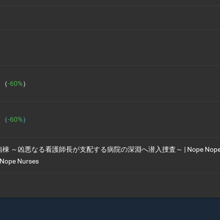
4 （
-60%
）
4 （
-60%
）
棟 ～凶悪なる看護師長が支配する病院の深淵へ潜入捜査～ | Nope Nop
Nope Nurses