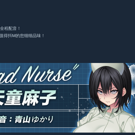
有全程配音！
值得抖M的您细细品味！