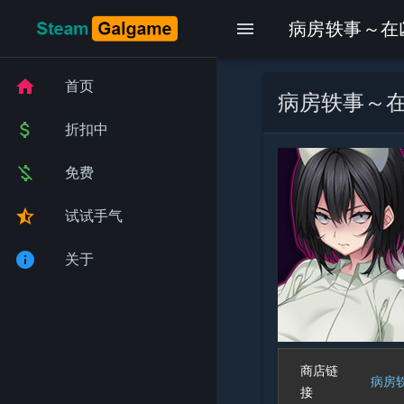
menu
病房轶事～在
home
首页
病房轶事～
attach_money
折扣中
money_off
免费
star_half
试试手气
info
关于
商店链
病房
接