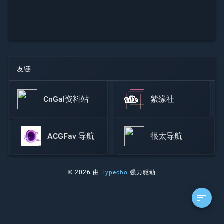
友链
CnGal资料站
紫缘社
ACGFav 导航
很太导航
© 2026 由
Typecho
强力驱动
sort