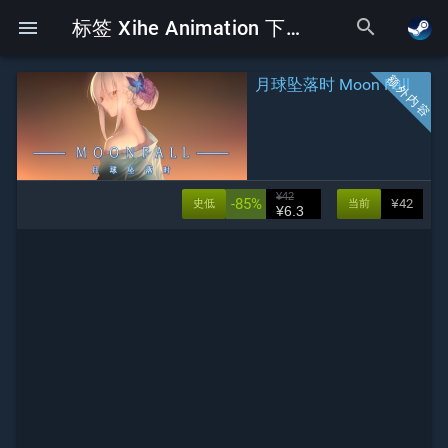
search
menu
标签 Xihe Animation 下的Galgame
月球坠落时 Moon Fall
¥42
-85%
¥42
史低
当前
¥6.3