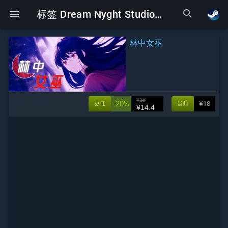
search
menu
标签 Dream Nyght Studio 下的Galgame
林中女巫
¥18
-20%
¥18
史低
当前
¥14.4