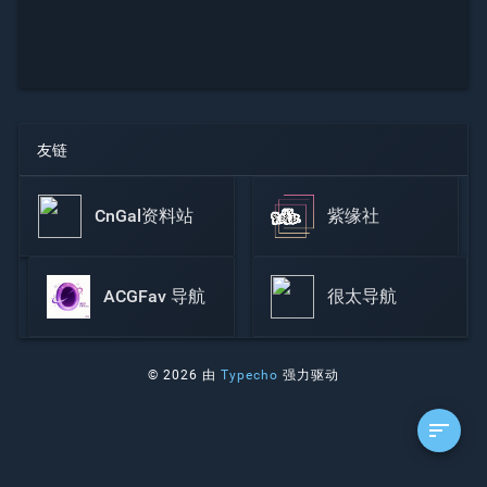
友链
CnGal资料站
紫缘社
ACGFav 导航
很太导航
© 2026 由
Typecho
强力驱动
sort