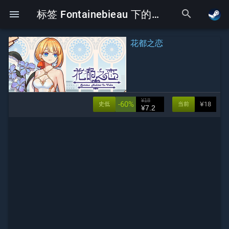
search
menu
标签 Fontainebieau 下的Galgame
花都之恋
¥18
-60%
¥18
史低
当前
¥7.2