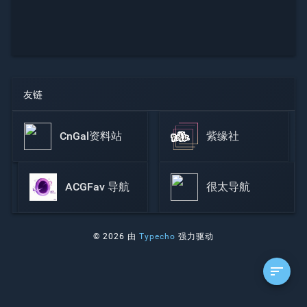
友链
CnGal资料站
紫缘社
ACGFav 导航
很太导航
© 2026 由
Typecho
强力驱动
sort