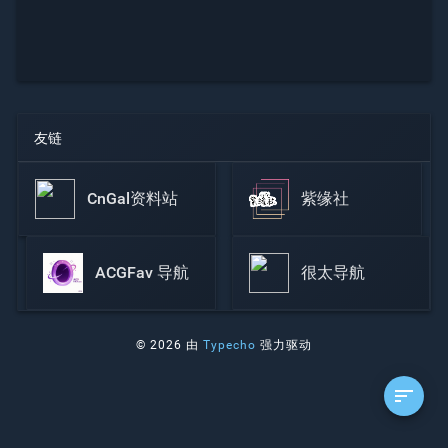
友链
CnGal资料站
紫缘社
ACGFav 导航
很太导航
© 2026 由
Typecho
强力驱动
sort