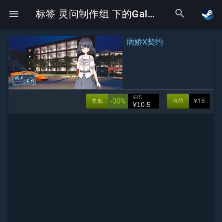
search
menu
标签 灵问制作组 下的Galgame
病娇X契约
¥15
-30%
¥15
史低
当前
¥10.5