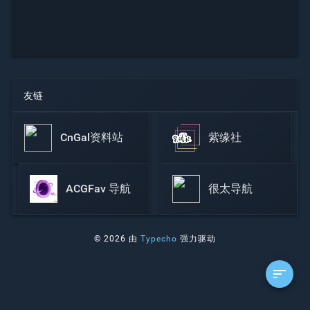
友链
CnGal资料站
紫缘社
ACGFav 导航
很太导航
© 2026 由
Typecho
强力驱动
sort