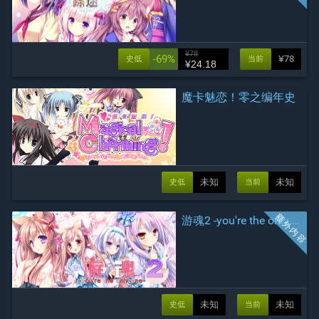
¥78
-69%
¥78
史低
当前
¥24.18
魔卡魅恋！零之编年史
未知
未知
史低
当前
游魂2 -you're the only one-
未知
未知
史低
当前