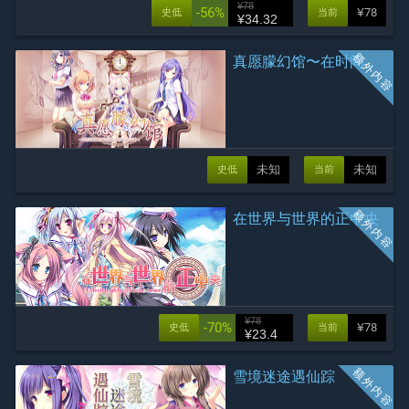
¥78
-56%
¥78
史低
当前
¥34.32
真愿朦幻馆〜在时间暂停的洋馆里追寻明天的羔羊们〜
未知
未知
史低
当前
在世界与世界的正中央
¥78
-70%
¥78
史低
当前
¥23.4
雪境迷途遇仙踪