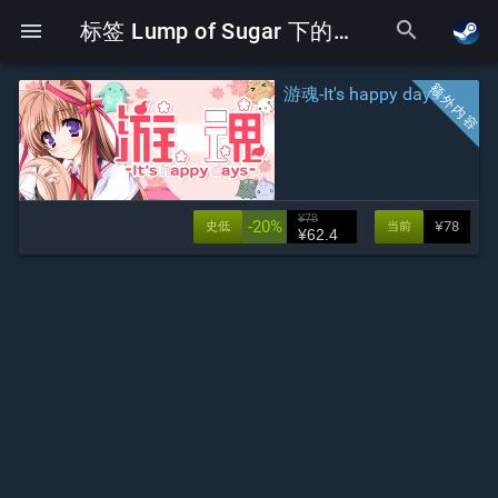
search
menu
标签 Lump of Sugar 下的Galgame
游魂-It's happy days-
¥78
-20%
¥78
史低
当前
¥62.4