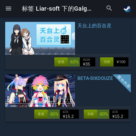
search
menu
标签 Liar-soft 下的Galgame
天台上的百合灵
¥100
-65%
¥100
史低
当前
¥35
BETA-SIXDOUZE
¥76
¥76
-80%
-80%
史低
当前
¥15.2
¥15.2