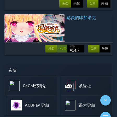
未知
未知
史低
当前
赫炎的印加诺克
¥49
-70%
¥49
史低
当前
¥14.7
友链
CnGal资料站
紫缘社
expand_more
ACGFav 导航
很太导航