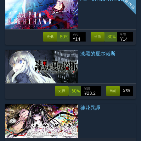
¥70
¥70
-80%
-80%
史低
当前
¥14
¥14
漆黑的夏尔诺斯
¥58
-60%
¥58
史低
当前
¥23.2
徒花異譚