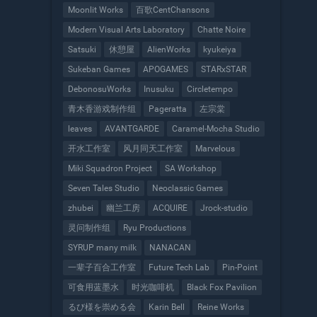
Moonlit Works
百歌CentChansons
Modern Visual Arts Laboratory
Chatte Noire
Satsuki
休憩屋
AlienWorks
kyukeiya
Sukeban Games
APOGAMES
STARxSTAR
DebonosuWorks
Inusuku
Circletempo
青木香游戏制作组
Pageratta
左宗棠
leaves
AVANTGARDE
Caramel-Mocha Studio
开水工作室
风月同天工作室
Marvelous
Miki Squadron Project
SA Workshop
Seven Tales Studio
Neoclassic Games
zhubei
幽兰工房
ACQUIRE
Jrock-studio
灵问制作组
Ryu Productions
SYRUP many milk
NANACAN
一辈子百合工作室
Future Tech Lab
Pin-Point
可食用蓝墨水
时光咖啡机
Black Fox Pavilion
るび様を崇める会
Karin Bell
Reine Works