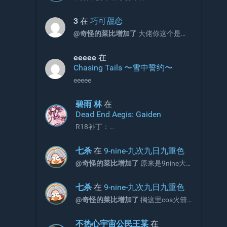
3
在
巧可甜恋
@奇怪的菜比增加了
大佬你这个是包
含2和3的吗
eeeee
在
Chasing Tails 〜雪中誓约〜
eeeee
碧雨 林
在
Dead End Aegis: Gaiden
R18补丁：
https://2dfdf.de/downloads/44791
七杀
在
9-nine-九次九日九重色
@奇怪的菜比增加了
原来是9nine大
佬啊
七杀
在
9-nine-九次九日九重色
@奇怪的菜比增加了
搁这里cos火箭
队呢
不热心宇宙公民王某
在