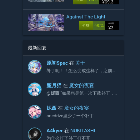
¥69.3
Against The Light
¥30
-90%
价格
¥3
最新回复
原初Spec
在
关于
补丁呢！！怎么变成这样了，之前不
是放补丁的吗？
朧月猫
在
魔女的夜宴
@妮西
“如果您是第一次下载补丁，
请直接下载完整版补丁即可，无需再
额外下载增益更新补丁。”
妮西
在
魔女的夜宴
onedrive里少了一个补丁
A4kyer
在
NUKITASHI
为什么打了补丁打不开