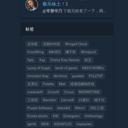
极乐妹土！2
@常磐华乃
下载完检查了一下，网盘
压缩包内容与官网压缩包是一致的。
请检查是否是网络问题，或是安装方
式问题。
标签
全年龄
含额外内容
Winged Cloud
FrontWing
MAGES
橘子班
Whirlpool
5pb.
Key
Cherry Kiss Games
轻文
Lump of Sugar
lamb of game
NEKO WORKs
Innocent Grey
ebi-hime
qureate
PULLTOP
灵潭社
Palette
Miel
琉璃花糖制作组
madosoft
Orcsoft
Circus
MOONSTONE
工画堂
Narrator
Liar-soft
白露社
柚子社
Purple Software
AsicxArt
Nitro+
洋红工房
Erotes studio
KID
Entergram
Hollowings
sprite
GIGA
AQUAPLUS
Laplacian