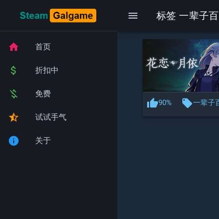
menu
标签 一辈子百
home
首页
attach_money
折扣中
money_off
免费
thumb_up
local_offer
90%
一辈子
star_half
试试手气
info
关于