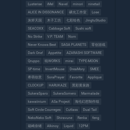
Lusterise
iMel
Navel
minori
ninetail
ALICE IN DISSONANCE
磷光工作室
Lose
灰烬天国
木子工坊
七彩绘色
JingtuStudio
SEACOXX
Cabbage Soft
Sushi soft
No Strike
V.P. TEAM
Norn
Never Knows Best
SAGA PLANETS
零创游戏
Dark One!
Appetite
AZARASHI SOFTWARE
Qruppo
暁WORKS
mirai
TYPE-MOON
SP-time
InvertMouse
DreaMory
SMEE
希萌创意
SoraPrayer
Favorite
Applique
CLOCKUP
HARUKAZE
黑彩黄泉路
SukeraSparo
SukeraSomero
Marmalade
kawaiinium
ASa Project
海伦幻想制作组
Soft Circle Courreges
Cutlass
Dual Tail
NekoNeko Soft
Shiravune
Renka
feng
箱崎奈绪
Alkinoy
Liquid
12PM