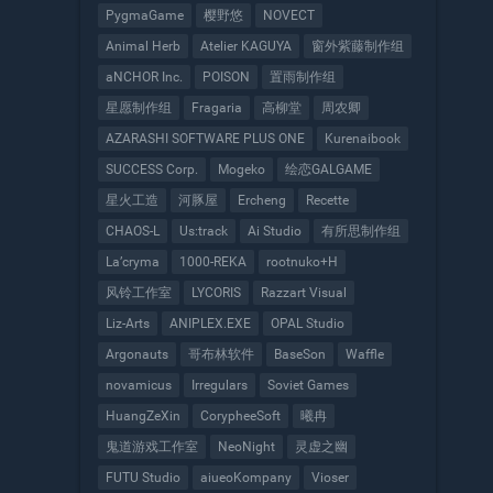
PygmaGame
樱野悠
NOVECT
Animal Herb
Atelier KAGUYA
窗外紫藤制作组
aNCHOR Inc.
POISON
置雨制作组
星愿制作组
Fragaria
高柳堂
周农卿
AZARASHI SOFTWARE PLUS ONE
Kurenaibook
SUCCESS Corp.
Mogeko
绘恋GALGAME
星火工造
河豚屋
Ercheng
Recette
CHAOS-L
Us:track
Ai Studio
有所思制作组
La’cryma
1000-REKA
rootnuko+H
风铃工作室
LYCORIS
Razzart Visual
Liz-Arts
ANIPLEX.EXE
OPAL Studio
Argonauts
哥布林软件
BaseSon
Waffle
novamicus
Irregulars
Soviet Games
HuangZeXin
CorypheeSoft
曦冉
鬼道游戏工作室
NeoNight
灵虚之幽
FUTU Studio
aiueoKompany
Vioser