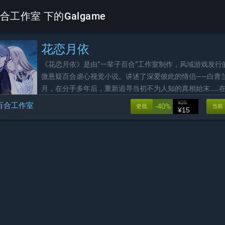
合工作室 下的Galgame
花恋月依
《花恋月依》是由“一辈子百合”工作室制作，风域游戏发行
微悬疑百合虐心视觉小说。讲述了深爱彼此的情侣——白青
月，在分手多年后，重新追寻当初不为人知的真相始末……
恶作剧下，两位少女相依相恋、在不幸的漩涡中搀扶前行的
¥25
百合工作室
-40%
史低
当前
¥15