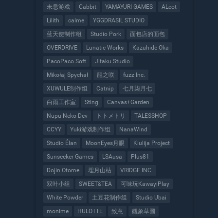
未息游戏
Cabbit
YAMAYURI GAMES
ALcot
Lilith
calme
YGGDRASIL STUDIO
蓝天使制作组
Studio Pork
面包店的面包
OVERDRIVE
Lunatic Works
Kazuhide Oka
PacoPaco Soft
Jitaku Studio
Mikołaj Spychał
龍之咲
fuzz Inc.
XUWULE制作组
Catnip
七月柒月七
白雨工作室
Sting
Canvas+Garden
Nupu Neko Dev
トトメトリ
TALESSHOP
CCYY
Yuki游戏制作组
NanaWind
Studio Élan
MoonEyes月眼
Kiulija Project
Sunseeker Games
LSAusa
Plus81
Dojin Otome
埋月山枯
VRIDGE INC.
双叶小组
SWEET&TEA
可味玩KawayiPlay
White Powder
土豆花制作组
Studio Ubai
monime
HULOTTE
致意
觀象草圖