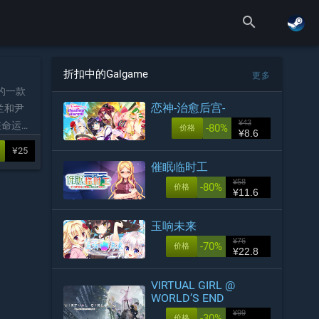
search
折扣中的Galgame
更多
的一款
恋神-治愈后宫-
兰和尹
¥43
在命运的
-80%
价格
¥8.6
故事。
¥25
催眠临时工
¥58
-80%
价格
¥11.6
玉响未来
¥76
-70%
价格
¥22.8
VIRTUAL GIRL @
WORLD’S END
¥99
-30%
价格