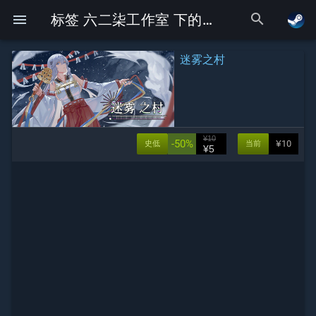
search
menu
标签 六二柒工作室 下的Galgame
迷雾之村
¥10
-50%
¥10
史低
当前
¥5