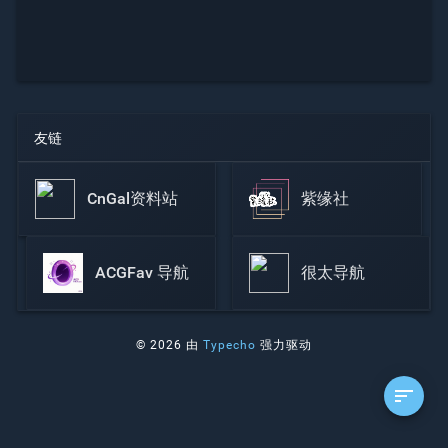
友链
CnGal资料站
紫缘社
ACGFav 导航
很太导航
© 2026 由
Typecho
强力驱动
sort