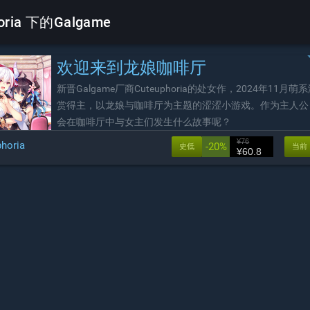
oria 下的Galgame
欢迎来到龙娘咖啡厅
新晋Galgame厂商Cuteuphoria的处女作，2024年11月萌
赏得主，以龙娘与咖啡厅为主题的涩涩小游戏。作为主人公
会在咖啡厅中与女主们发生什么故事呢？
¥76
horia
-20%
史低
当前
¥60.8