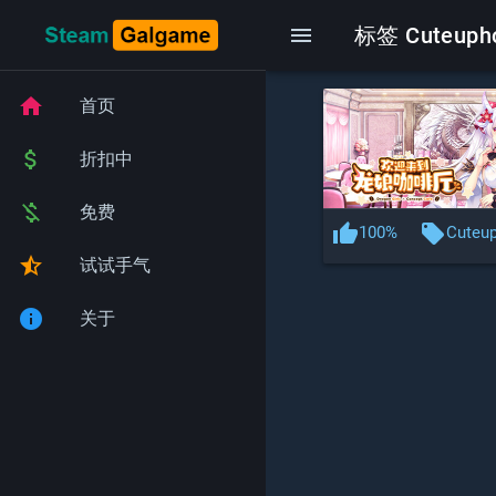
menu
标签 Cuteuph
home
首页
attach_money
折扣中
money_off
免费
thumb_up
local_offer
100%
Cuteup
star_half
试试手气
info
关于