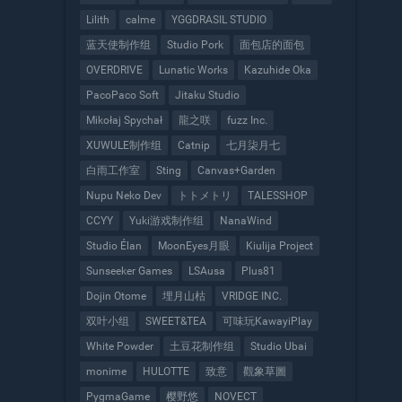
Lilith
calme
YGGDRASIL STUDIO
蓝天使制作组
Studio Pork
面包店的面包
OVERDRIVE
Lunatic Works
Kazuhide Oka
PacoPaco Soft
Jitaku Studio
Mikołaj Spychał
龍之咲
fuzz Inc.
XUWULE制作组
Catnip
七月柒月七
白雨工作室
Sting
Canvas+Garden
Nupu Neko Dev
トトメトリ
TALESSHOP
CCYY
Yuki游戏制作组
NanaWind
Studio Élan
MoonEyes月眼
Kiulija Project
Sunseeker Games
LSAusa
Plus81
Dojin Otome
埋月山枯
VRIDGE INC.
双叶小组
SWEET&TEA
可味玩KawayiPlay
White Powder
土豆花制作组
Studio Ubai
monime
HULOTTE
致意
觀象草圖
PygmaGame
樱野悠
NOVECT