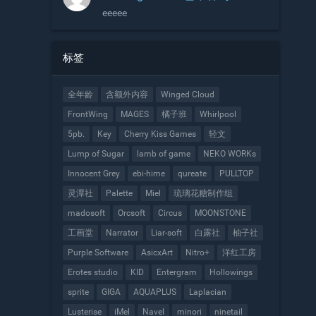
eeeee
标签
全年龄
含额外内容
Winged Cloud
FrontWing
MAGES
橘子班
Whirlpool
5pb.
Key
Cherry Kiss Games
轻文
Lump of Sugar
lamb of game
NEKO WORKs
Innocent Grey
ebi-hime
qureate
PULLTOP
灵潭社
Palette
Miel
琉璃花糖制作组
madosoft
Orcsoft
Circus
MOONSTONE
工画堂
Narrator
Liar-soft
白露社
柚子社
Purple Software
AsicxArt
Nitro+
洋红工房
Erotes studio
KID
Entergram
Hollowings
sprite
GIGA
AQUAPLUS
Laplacian
Lusterise
iMel
Navel
minori
ninetail