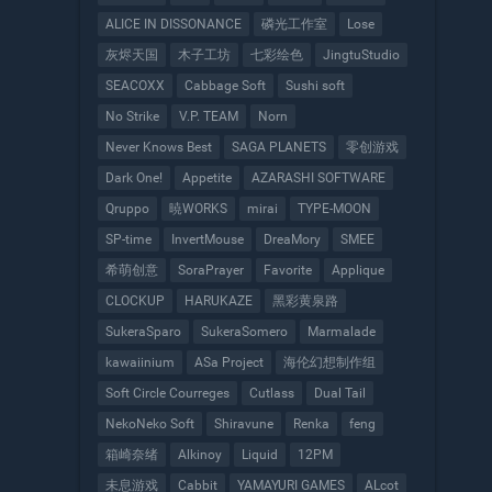
ALICE IN DISSONANCE
磷光工作室
Lose
灰烬天国
木子工坊
七彩绘色
JingtuStudio
SEACOXX
Cabbage Soft
Sushi soft
No Strike
V.P. TEAM
Norn
Never Knows Best
SAGA PLANETS
零创游戏
Dark One!
Appetite
AZARASHI SOFTWARE
Qruppo
暁WORKS
mirai
TYPE-MOON
SP-time
InvertMouse
DreaMory
SMEE
希萌创意
SoraPrayer
Favorite
Applique
CLOCKUP
HARUKAZE
黑彩黄泉路
SukeraSparo
SukeraSomero
Marmalade
kawaiinium
ASa Project
海伦幻想制作组
Soft Circle Courreges
Cutlass
Dual Tail
NekoNeko Soft
Shiravune
Renka
feng
箱崎奈绪
Alkinoy
Liquid
12PM
未息游戏
Cabbit
YAMAYURI GAMES
ALcot