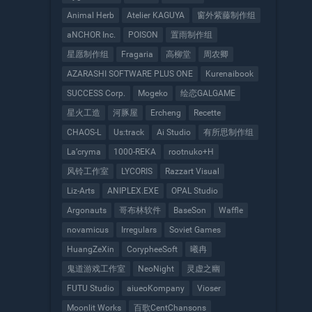
Animal Herb
Atelier KAGUYA
窗外紫藤制作组
aNCHOR Inc.
POISON
置雨制作组
星愿制作组
Fragaria
高柳堂
周农卿
AZARASHI SOFTWARE PLUS ONE
Kurenaibook
SUCCESS Corp.
Mogeko
绘恋GALGAME
星火工造
河豚屋
Ercheng
Recette
CHAOS-L
Us:track
Ai Studio
有所思制作组
La’cryma
1000-REKA
rootnuko+H
风铃工作室
LYCORIS
Razzart Visual
Liz-Arts
ANIPLEX.EXE
OPAL Studio
Argonauts
哥布林软件
BaseSon
Waffle
novamicus
Irregulars
Soviet Games
HuangZeXin
CorypheeSoft
曦冉
鬼道游戏工作室
NeoNight
灵虚之幽
FUTU Studio
aiueoKompany
Vioser
Moonlit Works
百歌CentChansons