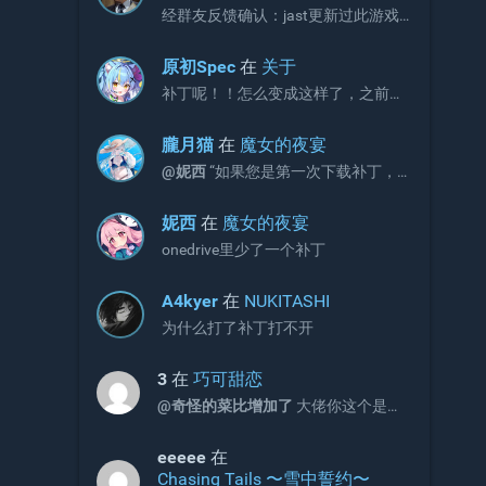
经群友反馈确认：jast更新过此游戏
补丁，现有补丁会出现CG不显示画面
的问题。 V3版本补丁官方链接如下，
原初Spec
在
关于
请更新官网链接与onedrive文件：
补丁呢！！怎么变成这样了，之前不
https://jaststore.com/zh...
是放补丁的吗？
朧月猫
在
魔女的夜宴
@妮西
“如果您是第一次下载补丁，
请直接下载完整版补丁即可，无需再
额外下载增益更新补丁。”
妮西
在
魔女的夜宴
onedrive里少了一个补丁
A4kyer
在
NUKITASHI
为什么打了补丁打不开
3
在
巧可甜恋
@奇怪的菜比增加了
大佬你这个是包
含2和3的吗
eeeee
在
Chasing Tails 〜雪中誓约〜