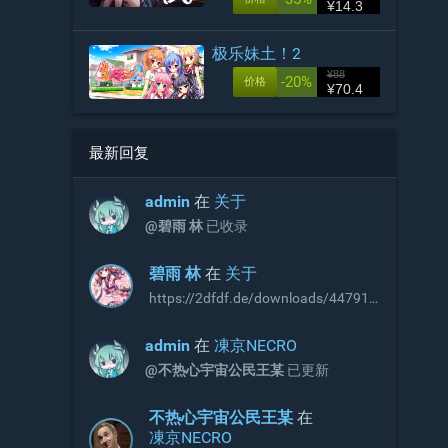
¥14.3
极乐妹土！2
¥88
-20%
价格
¥70.4
最新回复
admin
在
关于
@碧雨 林
已收录
碧雨 林
在
关于
https://2dfdf.de/downloads/44791
https://2dfdf.de/downloads/44894
R18补丁，无需积分即可下载，站长
admin
在
凍京NECRO
可以考虑收录
@不热心宇宙公民王某
已更新
不热心宇宙公民王某
在
凍京NECRO