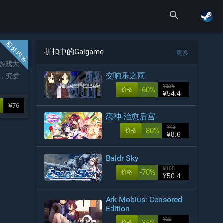
search
折扣中的Galgame
更多
系游戏大
交响乐之雨
，究竟
¥136
-60%
价格
¥54.4
¥76
恋神-治愈后宫-
¥43
-80%
价格
¥8.6
Baldr Sky
¥168
-70%
价格
¥50.4
Ark Mobius: Censored
Edition
¥22
-35%
价格