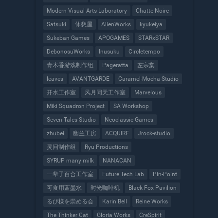
Modern Visual Arts Laboratory
Chatte Noire
Satsuki
休憩屋
AlienWorks
kyukeiya
Sukeban Games
APOGAMES
STARxSTAR
DebonosuWorks
Inusuku
Circletempo
青木香游戏制作组
Pageratta
左宗棠
leaves
AVANTGARDE
Caramel-Mocha Studio
开水工作室
风月同天工作室
Marvelous
Miki Squadron Project
SA Workshop
Seven Tales Studio
Neoclassic Games
zhubei
幽兰工房
ACQUIRE
Jrock-studio
灵问制作组
Ryu Productions
SYRUP many milk
NANACAN
一辈子百合工作室
Future Tech Lab
Pin-Point
可食用蓝墨水
时光咖啡机
Black Fox Pavilion
るび様を崇める会
Karin Bell
Reine Works
The Thinker Cat
Gloria Works
CreSpirit