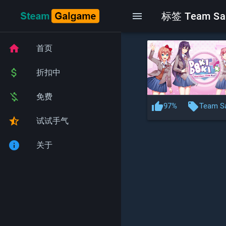
menu
标签 Team Sa
home
首页
attach_money
折扣中
money_off
免费
thumb_up
local_offer
97%
Team S
star_half
试试手气
info
关于