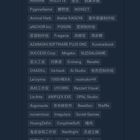
monime
HULOTTE
致意
觀象草圖
PygmaGame
樱野悠
NOVECT
Animal Herb
Atelier KAGUYA
窗外紫藤制作组
aNCHOR Inc.
POISON
置雨制作组
星愿制作组
Fragaria
高柳堂
周农卿
AZARASHI SOFTWARE PLUS ONE
Kurenaibook
SUCCESS Corp.
Mogeko
绘恋GALGAME
星火工造
河豚屋
Ercheng
Recette
CHAOS-L
Us:track
Ai Studio
有所思制作组
La’cryma
1000-REKA
rootnuko+H
风铃工作室
LYCORIS
Razzart Visual
Liz-Arts
ANIPLEX.EXE
OPAL Studio
Argonauts
哥布林软件
BaseSon
Waffle
novamicus
Irregulars
Soviet Games
HuangZeXin
CorypheeSoft
曦冉
鬼道游戏工作室
NeoNight
灵虚之幽