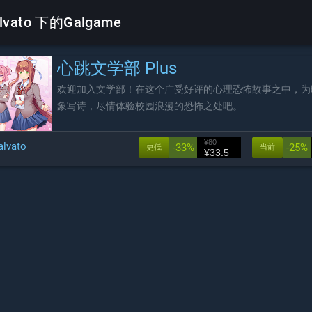
lvato 下的Galgame
心跳文学部 Plus
欢迎加入文学部！在这个广受好评的心理恐怖故事之中，为
象写诗，尽情体验校园浪漫的恐怖之处吧。
¥80
alvato
-33%
-25%
史低
当前
¥33.5