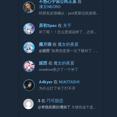
不热心宇宙公民王某
在
凍京NECRO
经群友反馈确认：jast更新过此游戏
补丁，现有补丁会出现CG不显示画面
的问题。 V3版本补丁官方链接如下，
原初Spec
在
关于
请更新官网链接与onedrive文件：
补丁呢！！怎么变成这样了，之前不
https://jaststore.com/zh...
是放补丁的吗？
朧月猫
在
魔女的夜宴
@妮西
“如果您是第一次下载补丁，
请直接下载完整版补丁即可，无需再
额外下载增益更新补丁。”
妮西
在
魔女的夜宴
onedrive里少了一个补丁
A4kyer
在
NUKITASHI
为什么打了补丁打不开
3
在
巧可甜恋
@奇怪的菜比增加了
大佬你这个是包
含2和3的吗