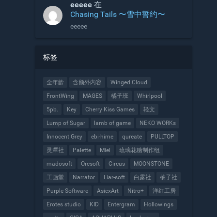
eeeee
在
Chasing Tails 〜雪中誓约〜
eeeee
标签
全年龄
含额外内容
Winged Cloud
FrontWing
MAGES
橘子班
Whirlpool
5pb.
Key
Cherry Kiss Games
轻文
Lump of Sugar
lamb of game
NEKO WORKs
Innocent Grey
ebi-hime
qureate
PULLTOP
灵潭社
Palette
Miel
琉璃花糖制作组
madosoft
Orcsoft
Circus
MOONSTONE
工画堂
Narrator
Liar-soft
白露社
柚子社
Purple Software
AsicxArt
Nitro+
洋红工房
Erotes studio
KID
Entergram
Hollowings