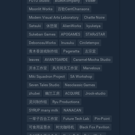
FUTU Studio
aiueoKompany
Vioser
Moonlit Works
百歌CentChansons
Modern Visual Arts Laboratory
Chatte Noire
Satsuki
休憩屋
AlienWorks
kyukeiya
Sukeban Games
APOGAMES
STARxSTAR
DebonosuWorks
Inusuku
Circletempo
青木香游戏制作组
Pageratta
左宗棠
leaves
AVANTGARDE
Caramel-Mocha Studio
开水工作室
风月同天工作室
Marvelous
Miki Squadron Project
SA Workshop
Seven Tales Studio
Neoclassic Games
zhubei
幽兰工房
ACQUIRE
Jrock-studio
灵问制作组
Ryu Productions
SYRUP many milk
NANACAN
一辈子百合工作室
Future Tech Lab
Pin-Point
可食用蓝墨水
时光咖啡机
Black Fox Pavilion