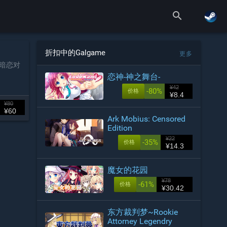
search
折扣中的Galgame
更多
暗恋对
恋神-神之舞台-
¥42
-80%
价格
¥8.4
¥80
¥60
Ark Mobius: Censored
Edition
¥22
-35%
价格
¥14.3
魔女的花园
¥78
-61%
价格
¥30.42
东方裁判梦~Rookie
Attorney Legendry