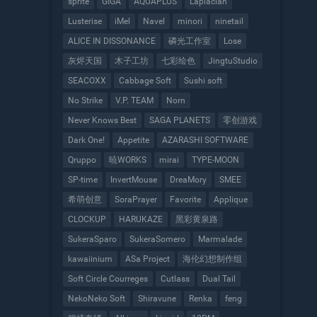
sprite
GIGA
AQUAPLUS
Laplacian
Lusterise
iMel
Navel
minori
ninetail
ALICE IN DISSONANCE
磷光工作室
Lose
灰烬天国
木子工坊
七彩绘色
JingtuStudio
SEACOXX
Cabbage Soft
Sushi soft
No Strike
V.P. TEAM
Norn
Never Knows Best
SAGA PLANETS
零创游戏
Dark One!
Appetite
AZARASHI SOFTWARE
Qruppo
暁WORKS
mirai
TYPE-MOON
SP-time
InvertMouse
DreaMory
SMEE
希萌创意
SoraPrayer
Favorite
Applique
CLOCKUP
HARUKAZE
黑彩黄泉路
SukeraSparo
SukeraSomero
Marmalade
kawaiinium
ASa Project
海伦幻想制作组
Soft Circle Courreges
Cutlass
Dual Tail
NekoNeko Soft
Shiravune
Renka
feng