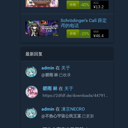
¥22
-40%
价格
¥13.2
Schrödinger’s Call 薛定
谔的电话
¥58
-20%
价格
¥46.4
最新回复
admin
在
关于
@碧雨 林
已收录
碧雨 林
在
关于
https://2dfdf.de/downloads/44791
https://2dfdf.de/downloads/44894
R18补丁，无需积分即可下载，站长
admin
在
凍京NECRO
可以考虑收录
@不热心宇宙公民王某
已更新