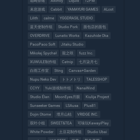
箱崎奈绪
Alkinoy
Liquid
12PM
未息游戏
Cabbit
YAMAYURI GAMES
ALcot
Lilith
calme
YGGDRASIL STUDIO
蓝天使制作组
Studio Pork
面包店的面包
OVERDRIVE
Lunatic Works
Kazuhide Oka
PacoPaco Soft
Jitaku Studio
Mikołaj Spychał
龍之咲
fuzz Inc.
XUWULE制作组
Catnip
七月柒月七
白雨工作室
Sting
Canvas+Garden
Nupu Neko Dev
トトメトリ
TALESSHOP
CCYY
Yuki游戏制作组
NanaWind
Studio Élan
MoonEyes月眼
Kiulija Project
Sunseeker Games
LSAusa
Plus81
Dojin Otome
埋月山枯
VRIDGE INC.
双叶小组
SWEET&TEA
可味玩KawayiPlay
White Powder
土豆花制作组
Studio Ubai