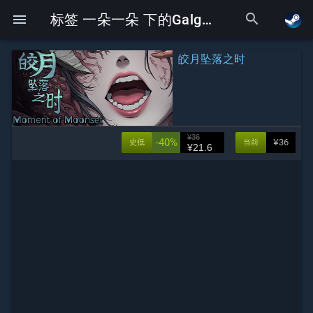
search
menu
标签 一朵一朵 下的Galgame
皎月坠落之时
¥36
-40%
¥36
史低
当前
¥21.6