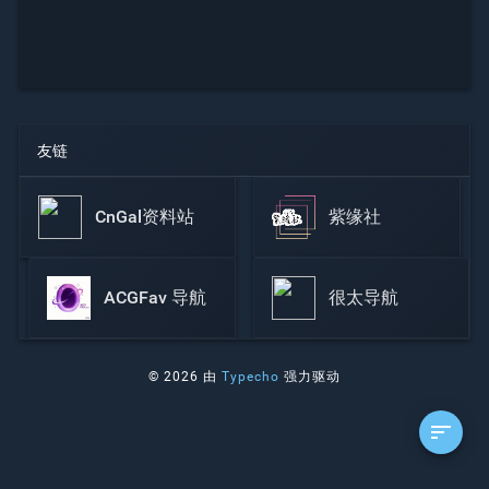
友链
CnGal资料站
紫缘社
ACGFav 导航
很太导航
© 2026 由
Typecho
强力驱动
sort