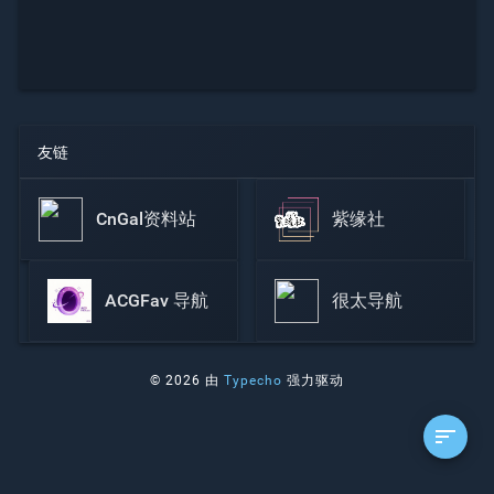
友链
CnGal资料站
紫缘社
ACGFav 导航
很太导航
© 2026 由
Typecho
强力驱动
sort