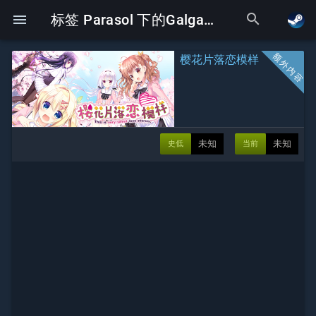
search
menu
标签 Parasol 下的Galgame
樱花片落恋模样
未知
未知
史低
当前