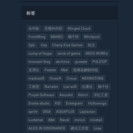
含2和3的吗
标签
全年龄
含额外内容
Winged Cloud
FrontWing
MAGES
橘子班
Whirlpool
5pb.
Key
Cherry Kiss Games
轻文
Lump of Sugar
lamb of game
NEKO WORKs
Innocent Grey
ebi-hime
qureate
PULLTOP
灵潭社
Palette
Miel
琉璃花糖制作组
madosoft
Orcsoft
Circus
MOONSTONE
工画堂
Narrator
Liar-soft
白露社
柚子社
Purple Software
AsicxArt
Nitro+
洋红工房
Erotes studio
KID
Entergram
Hollowings
sprite
GIGA
AQUAPLUS
Laplacian
Lusterise
iMel
Navel
minori
ninetail
ALICE IN DISSONANCE
磷光工作室
Lose