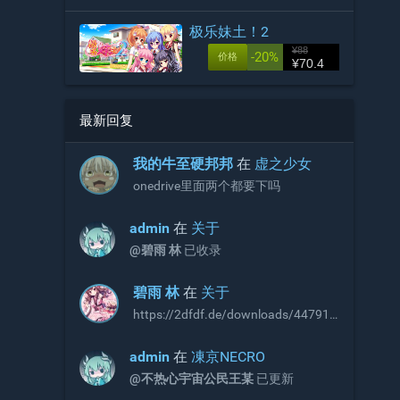
极乐妹土！2
¥88
-20%
价格
¥70.4
最新回复
󠀡󠀡我的牛至硬邦邦
在
虚之少女
onedrive里面两个都要下吗
admin
在
关于
@碧雨 林
已收录
碧雨 林
在
关于
https://2dfdf.de/downloads/44791
https://2dfdf.de/downloads/44894
R18补丁，无需积分即可下载，站长
admin
在
凍京NECRO
可以考虑收录
@不热心宇宙公民王某
已更新