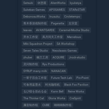
Satsuki
休憩屋
AlienWorks
kyukeiya
Sukeban Games
APOGAMES
STARxSTAR
DebonosuWorks
Inusuku
Circletempo
青木香游戏制作组
Pageratta
左宗棠
leaves
AVANTGARDE
Caramel-Mocha Studio
开水工作室
风月同天工作室
Marvelous
Miki Squadron Project
SA Workshop
Seven Tales Studio
Neoclassic Games
zhubei
幽兰工房
ACQUIRE
Jrock-studio
灵问制作组
Ryu Productions
SYRUP many milk
NANACAN
一辈子百合工作室
Future Tech Lab
Pin-Point
可食用蓝墨水
时光咖啡机
Black Fox Pavilion
るび様を崇める会
Karin Bell
Reine Works
The Thinker Cat
Gloria Works
CreSpirit
属音制作组
CUBE
呐呐呐制作组