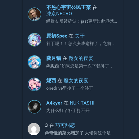
不热心宇宙公民王某
在
凍京NECRO
经群友反馈确认：jast更新过此游戏
补丁，现有补丁会出现CG不显示画面
的问题。 V3版本补丁官方链接如下，
原初Spec
在
关于
请更新官网链接与onedrive文件：
补丁呢！！怎么变成这样了，之前不
https://jaststore.com/zh...
是放补丁的吗？
朧月猫
在
魔女的夜宴
@妮西
“如果您是第一次下载补丁，
请直接下载完整版补丁即可，无需再
额外下载增益更新补丁。”
妮西
在
魔女的夜宴
onedrive里少了一个补丁
A4kyer
在
NUKITASHI
为什么打了补丁打不开
3
在
巧可甜恋
@奇怪的菜比增加了
大佬你这个是包