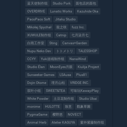
蓝天使制作组
Studio Pork
面包店的面包
OVERDRIVE
Lunatic Works
Kazuhide Oka
PacoPaco Soft
Jitaku Studio
Mikołaj Spychał
龍之咲
fuzz Inc.
XUWULE制作组
Catnip
七月柒月七
白雨工作室
Sting
Canvas+Garden
Nupu Neko Dev
トトメトリ
TALESSHOP
CCYY
Yuki游戏制作组
NanaWind
Studio Élan
MoonEyes月眼
Kiulija Project
Sunseeker Games
LSAusa
Plus81
Dojin Otome
埋月山枯
VRIDGE INC.
双叶小组
SWEET&TEA
可味玩KawayiPlay
White Powder
土豆花制作组
Studio Ubai
monime
HULOTTE
致意
觀象草圖
PygmaGame
樱野悠
NOVECT
Animal Herb
Atelier KAGUYA
窗外紫藤制作组