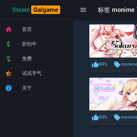
menu
标签 monime
home
首页
attach_money
折扣中
money_off
免费
thumb_up
local_offer
84%
monim
star_half
试试手气
info
关于
thumb_up
local_offer
93%
monim