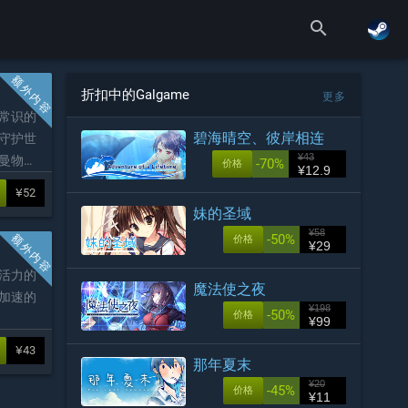
search
折扣中的Galgame
更多
常识的
碧海晴空、彼岸相连
守护世
¥43
曼物
-70%
价格
¥12.9
¥52
妹的圣域
¥58
-50%
价格
¥29
角活力的
魔法使之夜
跳加速的
¥198
-50%
价格
¥99
¥43
那年夏末
¥20
-45%
价格
¥11