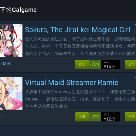
 下的Galgame
Sakura, The Jirai-kei Magical Girl
强大又可爱的魔法少女，除了战斗什么都不会！拥有理性与
主人公，搭档一个又天真又爱撒娇的地雷系魔法少女，共同
界的安宁与人们的幸福生活，从照顾变身少女战斗开始的罗
语。
¥52
e
,
iMel
-70%
史低
当前
¥15.6
Virtual Maid Streamer Ramie
从屏幕中现身的Vtuber女生竟然是女仆！？ 和想给男主
Vtuber，一起度过充满欢笑、泪水、还添加了一点令人心
色色生活恋爱冒险故事。
¥43
e
-70%
史低
当前
¥12.9