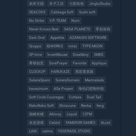
灰烬天国
木子工坊
七彩绘色
JingtuStudio
SEACOXX
Cabbage Soft
Sushi soft
No Strike
V.P. TEAM
Norn
Never Knows Best
SAGA PLANETS
零创游戏
Dark One!
Appetite
AZARASHI SOFTWARE
Qruppo
暁WORKS
mirai
TYPE-MOON
SP-time
InvertMouse
DreaMory
SMEE
希萌创意
SoraPrayer
Favorite
Applique
CLOCKUP
HARUKAZE
黑彩黄泉路
SukeraSparo
SukeraSomero
Marmalade
kawaiinium
ASa Project
海伦幻想制作组
Soft Circle Courreges
Cutlass
Dual Tail
NekoNeko Soft
Shiravune
Renka
feng
箱崎奈绪
Alkinoy
Liquid
12PM
未息游戏
Cabbit
YAMAYURI GAMES
ALcot
Lilith
calme
YGGDRASIL STUDIO