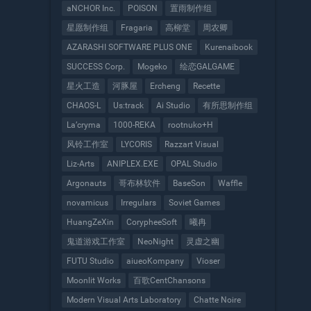
aNCHOR Inc.
POISON
置雨制作组
星愿制作组
Fragaria
高柳堂
周农卿
AZARASHI SOFTWARE PLUS ONE
Kurenaibook
SUCCESS Corp.
Mogeko
绘恋GALGAME
星火工造
河豚屋
Ercheng
Recette
CHAOS-L
Us:track
Ai Studio
有所思制作组
La’cryma
1000-REKA
rootnuko+H
风铃工作室
LYCORIS
Razzart Visual
Liz-Arts
ANIPLEX.EXE
OPAL Studio
Argonauts
哥布林软件
BaseSon
Waffle
novamicus
Irregulars
Soviet Games
HuangZeXin
CorypheeSoft
曦冉
鬼道游戏工作室
NeoNight
灵虚之幽
FUTU Studio
aiueoKompany
Vioser
Moonlit Works
百歌CentChansons
Modern Visual Arts Laboratory
Chatte Noire