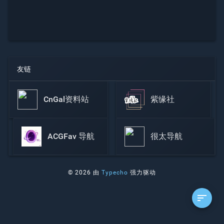
友链
CnGal资料站
紫缘社
ACGFav 导航
很太导航
© 2026 由
Typecho
强力驱动
sort