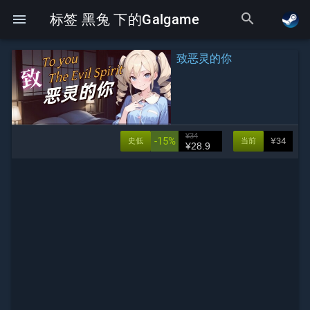
search
menu
标签 黑兔 下的Galgame
致恶灵的你
¥34
-15%
¥34
史低
当前
¥28.9