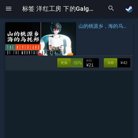
search
menu
标签 洋红工房 下的Galgame
山的桃源乡，海的乌托邦
¥42
-50%
¥42
史低
当前
¥21