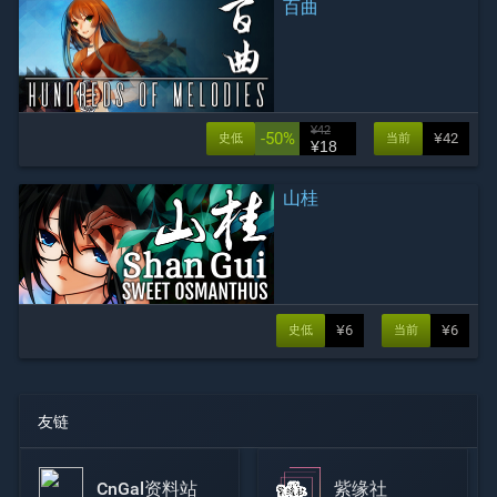
百曲
¥42
-50%
¥42
史低
当前
¥18
山桂
¥6
¥6
史低
当前
友链
CnGal资料站
紫缘社