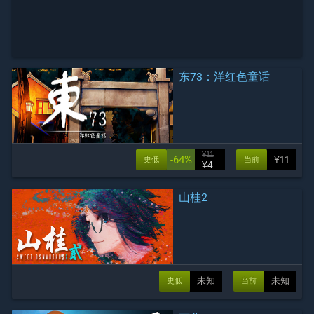
东73：洋红色童话
¥11
-64%
¥11
史低
当前
¥4
山桂2
未知
未知
史低
当前