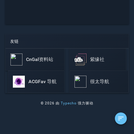
友链
CnGal资料站
紫缘社
ACGFav 导航
很太导航
© 2026 由
Typecho
强力驱动
sort