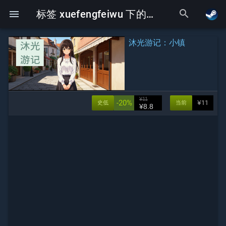
search
menu
标签 xuefengfeiwu 下的Galgame
沐光游记：小镇
¥11
-20%
¥11
史低
当前
¥8.8