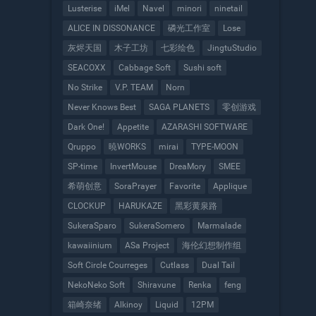
Lusterise
iMel
Navel
minori
ninetail
ALICE IN DISSONANCE
磷光工作室
Lose
灰烬天国
木子工坊
七彩绘色
JingtuStudio
SEACOXX
Cabbage Soft
Sushi soft
No Strike
V.P. TEAM
Norn
Never Knows Best
SAGA PLANETS
零创游戏
Dark One!
Appetite
AZARASHI SOFTWARE
Qruppo
暁WORKS
mirai
TYPE-MOON
SP-time
InvertMouse
DreaMory
SMEE
希萌创意
SoraPrayer
Favorite
Applique
CLOCKUP
HARUKAZE
黑彩黄泉路
SukeraSparo
SukeraSomero
Marmalade
kawaiinium
ASa Project
海伦幻想制作组
Soft Circle Courreges
Cutlass
Dual Tail
NekoNeko Soft
Shiravune
Renka
feng
箱崎奈绪
Alkinoy
Liquid
12PM