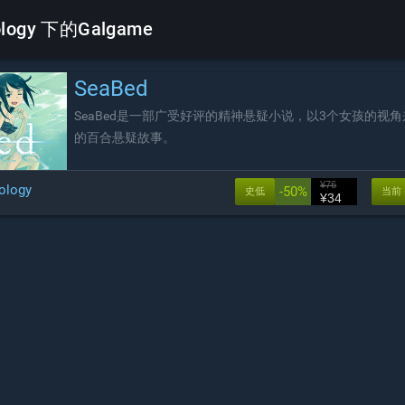
ology 下的Galgame
SeaBed
SeaBed是一部广受好评的精神悬疑小说，以3个女孩的视
的百合悬疑故事。
¥76
ology
-50%
史低
当前
¥34