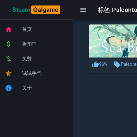
menu
标签 Paleont
home
首页
attach_money
折扣中
money_off
免费
thumb_up
local_offer
96%
Paleont
star_half
试试手气
info
关于