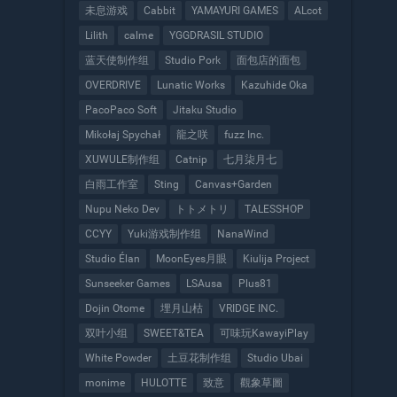
未息游戏
Cabbit
YAMAYURI GAMES
ALcot
Lilith
calme
YGGDRASIL STUDIO
蓝天使制作组
Studio Pork
面包店的面包
OVERDRIVE
Lunatic Works
Kazuhide Oka
PacoPaco Soft
Jitaku Studio
Mikołaj Spychał
龍之咲
fuzz Inc.
XUWULE制作组
Catnip
七月柒月七
白雨工作室
Sting
Canvas+Garden
Nupu Neko Dev
トトメトリ
TALESSHOP
CCYY
Yuki游戏制作组
NanaWind
Studio Élan
MoonEyes月眼
Kiulija Project
Sunseeker Games
LSAusa
Plus81
Dojin Otome
埋月山枯
VRIDGE INC.
双叶小组
SWEET&TEA
可味玩KawayiPlay
White Powder
土豆花制作组
Studio Ubai
monime
HULOTTE
致意
觀象草圖