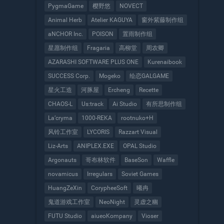
PygmaGame
樱野悠
NOVECT
Animal Herb
Atelier KAGUYA
窗外紫藤制作组
aNCHOR Inc.
POISON
置雨制作组
星愿制作组
Fragaria
高柳堂
周农卿
AZARASHI SOFTWARE PLUS ONE
Kurenaibook
SUCCESS Corp.
Mogeko
绘恋GALGAME
星火工造
河豚屋
Ercheng
Recette
CHAOS-L
Us:track
Ai Studio
有所思制作组
La’cryma
1000-REKA
rootnuko+H
风铃工作室
LYCORIS
Razzart Visual
Liz-Arts
ANIPLEX.EXE
OPAL Studio
Argonauts
哥布林软件
BaseSon
Waffle
novamicus
Irregulars
Soviet Games
HuangZeXin
CorypheeSoft
曦冉
鬼道游戏工作室
NeoNight
灵虚之幽
FUTU Studio
aiueoKompany
Vioser