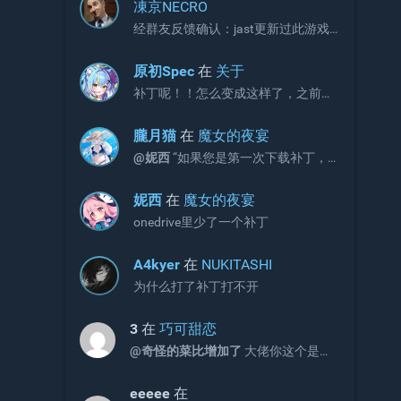
凍京NECRO
经群友反馈确认：jast更新过此游戏
补丁，现有补丁会出现CG不显示画面
的问题。 V3版本补丁官方链接如下，
原初Spec
在
关于
请更新官网链接与onedrive文件：
补丁呢！！怎么变成这样了，之前不
https://jaststore.com/zh...
是放补丁的吗？
朧月猫
在
魔女的夜宴
@妮西
“如果您是第一次下载补丁，
请直接下载完整版补丁即可，无需再
额外下载增益更新补丁。”
妮西
在
魔女的夜宴
onedrive里少了一个补丁
A4kyer
在
NUKITASHI
为什么打了补丁打不开
3
在
巧可甜恋
@奇怪的菜比增加了
大佬你这个是包
含2和3的吗
eeeee
在