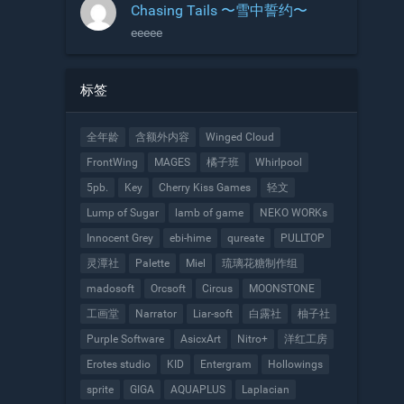
Chasing Tails 〜雪中誓约〜
eeeee
标签
全年龄
含额外内容
Winged Cloud
FrontWing
MAGES
橘子班
Whirlpool
5pb.
Key
Cherry Kiss Games
轻文
Lump of Sugar
lamb of game
NEKO WORKs
Innocent Grey
ebi-hime
qureate
PULLTOP
灵潭社
Palette
Miel
琉璃花糖制作组
madosoft
Orcsoft
Circus
MOONSTONE
工画堂
Narrator
Liar-soft
白露社
柚子社
Purple Software
AsicxArt
Nitro+
洋红工房
Erotes studio
KID
Entergram
Hollowings
sprite
GIGA
AQUAPLUS
Laplacian