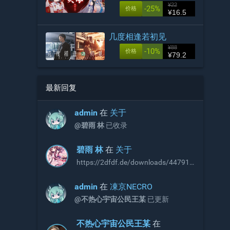
¥22
-25%
价格
¥16.5
几度相逢若初见
¥88
-10%
价格
¥79.2
最新回复
admin
在
关于
@碧雨 林
已收录
碧雨 林
在
关于
https://2dfdf.de/downloads/44791
https://2dfdf.de/downloads/44894
R18补丁，无需积分即可下载，站长
admin
在
凍京NECRO
可以考虑收录
@不热心宇宙公民王某
已更新
不热心宇宙公民王某
在