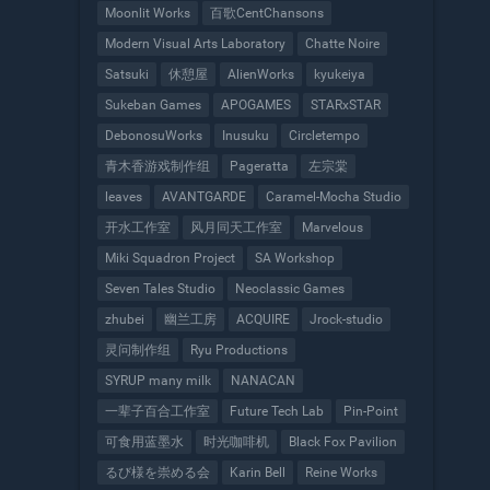
Moonlit Works
百歌CentChansons
Modern Visual Arts Laboratory
Chatte Noire
Satsuki
休憩屋
AlienWorks
kyukeiya
Sukeban Games
APOGAMES
STARxSTAR
DebonosuWorks
Inusuku
Circletempo
青木香游戏制作组
Pageratta
左宗棠
leaves
AVANTGARDE
Caramel-Mocha Studio
开水工作室
风月同天工作室
Marvelous
Miki Squadron Project
SA Workshop
Seven Tales Studio
Neoclassic Games
zhubei
幽兰工房
ACQUIRE
Jrock-studio
灵问制作组
Ryu Productions
SYRUP many milk
NANACAN
一辈子百合工作室
Future Tech Lab
Pin-Point
可食用蓝墨水
时光咖啡机
Black Fox Pavilion
るび様を崇める会
Karin Bell
Reine Works