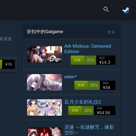
search
折扣中的Galgame
更多
角来讲述
Ark Mobius: Censored
Edition
¥22
-35%
价格
¥14.3
¥76
eden*
¥68
-50%
价格
¥34
近月少女的礼仪2
¥88
-38%
价格
¥54.56
灵缘 ～化谜解咒，缘影
交织～