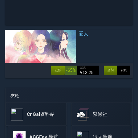
爱人
¥35
-65%
¥35
史低
当前
¥12.25
友链
CnGal资料站
紫缘社
ACGFav 导航
很太导航