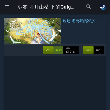
search
menu
标签 埋月山枯 下的Galgame
锈翅 逃离我的家乡
¥29
-40%
¥29
史低
当前
¥17.4