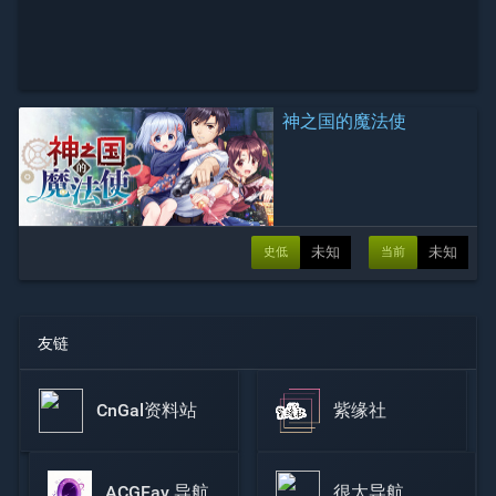
神之国的魔法使
未知
未知
史低
当前
友链
CnGal资料站
紫缘社
ACGFav 导航
很太导航