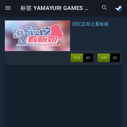
search
menu
标签 YAMAYURI GAMES 下的Galgame
回忆忘却之看板娘
¥0
¥0
史低
当前