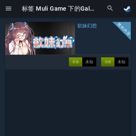
search
menu
标签 Muli Game 下的Galgame
欲妹幻想
未知
未知
史低
当前