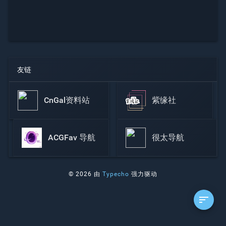
友链
CnGal资料站
紫缘社
ACGFav 导航
很太导航
© 2026 由
Typecho
强力驱动
sort