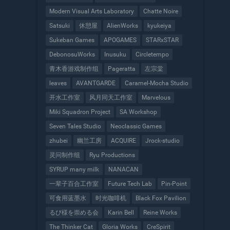
Modern Visual Arts Laboratory
Chatte Noire
Satsuki
休憩屋
AlienWorks
kyukeiya
Sukeban Games
APOGAMES
STARxSTAR
DebonosuWorks
Inusuku
Circletempo
青木香游戏制作组
Pageratta
左宗棠
leaves
AVANTGARDE
Caramel-Mocha Studio
开水工作室
风月同天工作室
Marvelous
Miki Squadron Project
SA Workshop
Seven Tales Studio
Neoclassic Games
zhubei
幽兰工房
ACQUIRE
Jrock-studio
灵问制作组
Ryu Productions
SYRUP many milk
NANACAN
一辈子百合工作室
Future Tech Lab
Pin-Point
可食用蓝墨水
时光咖啡机
Black Fox Pavilion
るび様を崇める会
Karin Bell
Reine Works
The Thinker Cat
Gloria Works
CreSpirit