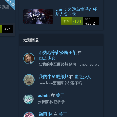
的愿望，
Lian：久远岛童谣连环
杀人备忘录
¥28
-10%
价格
¥25.2
¥76
最新回复
不热心宇宙公民王某
在
虚之少女
@󠀡󠀡我的牛至硬邦邦
是的，uncensored
是步兵文件，解压完后用步兵文件覆
盖。
󠀡󠀡我的牛至硬邦邦
在
虚之少女
onedrive里面两个都要下吗
admin
在
关于
@碧雨 林
已收录
碧雨 林
在
关于