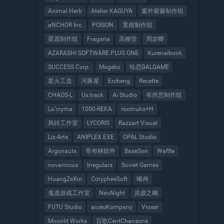
Animal Herb
Atelier KAGUYA
窗外紫藤制作组
aNCHOR Inc.
POISON
置雨制作组
星愿制作组
Fragaria
高柳堂
周农卿
AZARASHI SOFTWARE PLUS ONE
Kurenaibook
SUCCESS Corp.
Mogeko
绘恋GALGAME
星火工造
河豚屋
Ercheng
Recette
CHAOS-L
Us:track
Ai Studio
有所思制作组
La’cryma
1000-REKA
rootnuko+H
风铃工作室
LYCORIS
Razzart Visual
Liz-Arts
ANIPLEX.EXE
OPAL Studio
Argonauts
哥布林软件
BaseSon
Waffle
novamicus
Irregulars
Soviet Games
HuangZeXin
CorypheeSoft
曦冉
鬼道游戏工作室
NeoNight
灵虚之幽
FUTU Studio
aiueoKompany
Vioser
Moonlit Works
百歌CentChansons