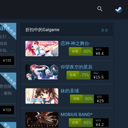
search
ion-
折扣中的Galgame
更多
女们，
恋神-神之舞台-
续前
¥42
转动。
-80%
价格
¥8.4
输给任
¥135
赎的童
仰望夜空的星辰
¥62
-75%
价格
¥15.5
》强势登陆
妹的圣域
下，奏响
¥58
-50%
价格
¥29
¥103
MOBIUS BAND*
¥28
-85%
价格
¥4.2