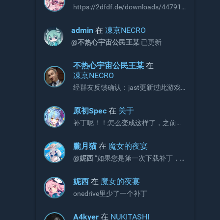
https://2dfdf.de/downloads/44791
https://2dfdf.de/downloads/44894
R18补丁，无需积分即可下载，站长
admin
在
凍京NECRO
可以考虑收录
@不热心宇宙公民王某
已更新
不热心宇宙公民王某
在
凍京NECRO
经群友反馈确认：jast更新过此游戏
补丁，现有补丁会出现CG不显示画面
的问题。 V3版本补丁官方链接如下，
原初Spec
在
关于
请更新官网链接与onedrive文件：
补丁呢！！怎么变成这样了，之前不
https://jaststore.com/zh...
是放补丁的吗？
朧月猫
在
魔女的夜宴
@妮西
“如果您是第一次下载补丁，
请直接下载完整版补丁即可，无需再
额外下载增益更新补丁。”
妮西
在
魔女的夜宴
onedrive里少了一个补丁
A4kyer
在
NUKITASHI