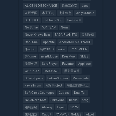
ALICE IN DISSONANCE
磷光工作室
Lose
灰烬天国
木子工坊
七彩绘色
JingtuStudio
SEACOXX
Cabbage Soft
Sushi soft
No Strike
V.P. TEAM
Norn
Never Knows Best
SAGA PLANETS
零创游戏
Dark One!
Appetite
AZARASHI SOFTWARE
Qruppo
暁WORKS
mirai
TYPE-MOON
SP-time
InvertMouse
DreaMory
SMEE
希萌创意
SoraPrayer
Favorite
Applique
CLOCKUP
HARUKAZE
黑彩黄泉路
SukeraSparo
SukeraSomero
Marmalade
kawaiinium
ASa Project
海伦幻想制作组
Soft Circle Courreges
Cutlass
Dual Tail
NekoNeko Soft
Shiravune
Renka
feng
箱崎奈绪
Alkinoy
Liquid
12PM
未息游戏
Cabbit
YAMAYURI GAMES
ALcot