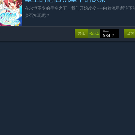
在永恒不变的星空之下，我们开始改变——向着流星所许下
会否实现呢？
¥76
e
-55%
史低
当前
¥34.2