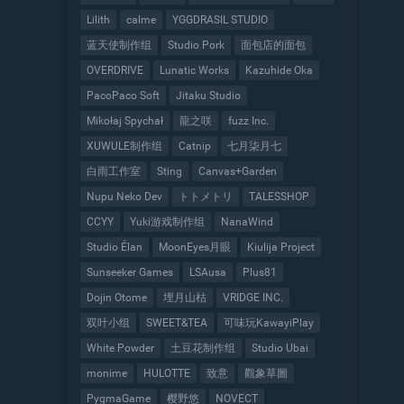
Lilith
calme
YGGDRASIL STUDIO
蓝天使制作组
Studio Pork
面包店的面包
OVERDRIVE
Lunatic Works
Kazuhide Oka
PacoPaco Soft
Jitaku Studio
Mikołaj Spychał
龍之咲
fuzz Inc.
XUWULE制作组
Catnip
七月柒月七
白雨工作室
Sting
Canvas+Garden
Nupu Neko Dev
トトメトリ
TALESSHOP
CCYY
Yuki游戏制作组
NanaWind
Studio Élan
MoonEyes月眼
Kiulija Project
Sunseeker Games
LSAusa
Plus81
Dojin Otome
埋月山枯
VRIDGE INC.
双叶小组
SWEET&TEA
可味玩KawayiPlay
White Powder
土豆花制作组
Studio Ubai
monime
HULOTTE
致意
觀象草圖
PygmaGame
樱野悠
NOVECT