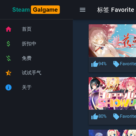
menu
标签 Favorit
home
首页
attach_money
折扣中
money_off
免费
thumb_up
local_offer
94%
Favorit
star_half
试试手气
info
关于
thumb_up
local_offer
80%
Favorit