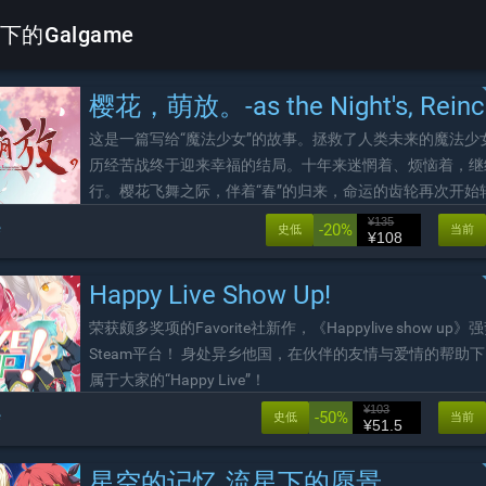
e 下的Galgame
樱花，萌放。-as the Night's, Reincarnat
这是一篇写给“魔法少女”的故事。拯救了人类未来的魔法少
历经苦战终于迎来幸福的结局。十年来迷惘着、烦恼着，继
行。樱花飞舞之际，伴着“春”的归来，命运的齿轮再次开始
这是一篇并非为“魔法少女”而写的故事。我们的魔法，是不
¥135
e
-20%
史低
当前
¥108
何人的“想象力”。这一篇交织着他们愿望、幸福、离别与救
话由此展开。
Happy Live Show Up!
荣获颇多奖项的Favorite社新作，《Happylive show up
Steam平台！ 身处异乡他国，在伙伴的友情与爱情的帮助
属于大家的“Happy Live”！
¥103
e
-50%
史低
当前
¥51.5
星空的记忆 流星下的愿景