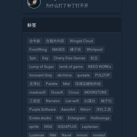
为什么打了补丁打不开
标签
全年龄
含额外内容
Winged Cloud
FrontWing
MAGES
橘子班
Whirlpool
5pb.
Key
Cherry Kiss Games
轻文
Lump of Sugar
lamb of game
NEKO WORKs
Innocent Grey
ebi-hime
qureate
PULLTOP
灵潭社
Palette
Miel
琉璃花糖制作组
madosoft
Orcsoft
Circus
MOONSTONE
工画堂
Narrator
Liar-soft
白露社
柚子社
Purple Software
AsicxArt
Nitro+
洋红工房
Erotes studio
KID
Entergram
Hollowings
sprite
GIGA
AQUAPLUS
Laplacian
Lusterise
iMel
Navel
minori
ninetail