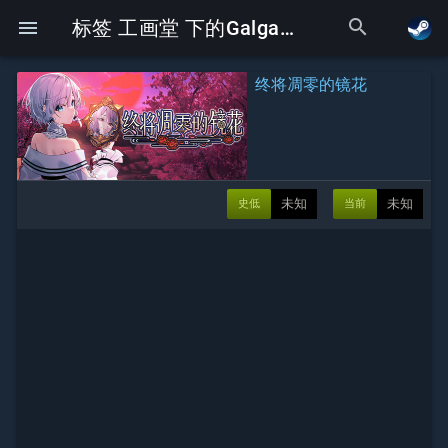
search
menu
标签 工画堂 下的Galgame
终将凋零的镜花
未知
未知
史低
当前