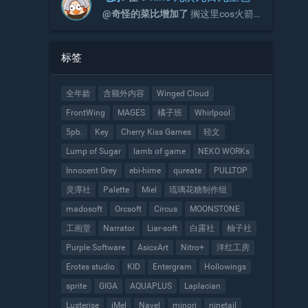
@奇怪的菜比增加了
搁这里cos火箭
队呢
标签
全年龄
含额外内容
Winged Cloud
FrontWing
MAGES
橘子班
Whirlpool
5pb.
Key
Cherry Kiss Games
轻文
Lump of Sugar
lamb of game
NEKO WORKs
Innocent Grey
ebi-hime
qureate
PULLTOP
灵潭社
Palette
Miel
琉璃花糖制作组
madosoft
Orcsoft
Circus
MOONSTONE
工画堂
Narrator
Liar-soft
白露社
柚子社
Purple Software
AsicxArt
Nitro+
洋红工房
Erotes studio
KID
Entergram
Hollowings
sprite
GIGA
AQUAPLUS
Laplacian
Lusterise
iMel
Navel
minori
ninetail