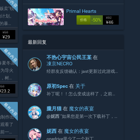
贩卖“锐
Primal Hearts
的计划。
¥92
-50%
价格
¥46
的暴
与雨纹会
¥58
¥29
最新回复
不热心宇宙公民王某
在
。 春夏冬凛
凍京NECRO
件为导火
经群友反馈确认：jast更新过此游戏
补丁，现有补丁会出现CG不显示画面
局，树等
的问题。 V3版本补丁官方链接如下，
伙。
原初Spec
在
关于
¥58
请更新官网链接与onedrive文件：
¥23.2
补丁呢！！怎么变成这样了，之前不
https://jaststore.com/zh...
是放补丁的吗？
朧月猫
在
魔女的夜宴
@妮西
“如果您是第一次下载补丁，
地制作出
请直接下载完整版补丁即可，无需再
凛观看了
额外下载增益更新补丁。”
妮西
在
魔女的夜宴
此前一直
onedrive里少了一个补丁