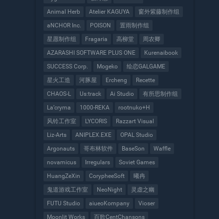
Animal Herb
Atelier KAGUYA
窗外紫藤制作组
aNCHOR Inc.
POISON
置雨制作组
星愿制作组
Fragaria
高柳堂
周农卿
AZARASHI SOFTWARE PLUS ONE
Kurenaibook
SUCCESS Corp.
Mogeko
绘恋GALGAME
星火工造
河豚屋
Ercheng
Recette
CHAOS-L
Us:track
Ai Studio
有所思制作组
La’cryma
1000-REKA
rootnuko+H
风铃工作室
LYCORIS
Razzart Visual
Liz-Arts
ANIPLEX.EXE
OPAL Studio
Argonauts
哥布林软件
BaseSon
Waffle
novamicus
Irregulars
Soviet Games
HuangZeXin
CorypheeSoft
曦冉
鬼道游戏工作室
NeoNight
灵虚之幽
FUTU Studio
aiueoKompany
Vioser
Moonlit Works
百歌CentChansons