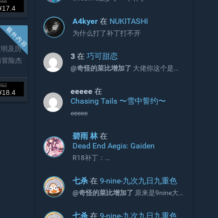
¥58
¥17.4
A4kyer
在
NUKITASHI
为什么打了补丁打不开
文明及历
3
在
巧可甜恋
爱情冒险杰
@奇怪的菜比增加了
大佬你这个是包
含2和3的吗
¥92
eeeee
在
¥18.4
Chasing Tails 〜雪中誓约〜
eeeee
碧雨 林
在
Dead End Aegis: Gaiden
R18补丁：
https://2dfdf.de/downloads/44791
七杀
在
9-nine-九次九日九重色
@奇怪的菜比增加了
原来是9nine大
佬啊
七杀
在
9-nine-九次九日九重色