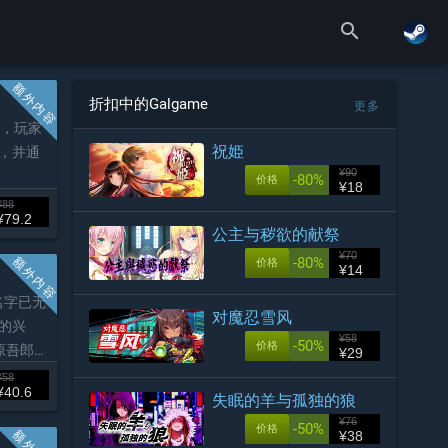
search
折扣中的Galgame
更多
说，玩家
祝姫
，并通
¥90
-80%
价格
¥18
¥88
¥79.2
公主与秽欲的献祭
¥70
-80%
价格
¥14
名字已无
对魔忍雪风
的兴
¥58
-50%
价格
原吾郎。
¥29
¥58
¥40.6
失眠的羊与孤独的狼
¥76
-50%
价格
¥38