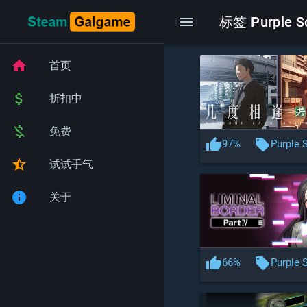
menu
标签 Purple S
home
首页
attach_money
折扣中
money_off
免费
thumb_up
local_offer
97%
Purple 
star_half
试试手气
info
关于
thumb_up
local_offer
66%
Purple 