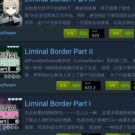
在勅使河原琴子的帮助下，树披荆斩棘，终于脱离了困境，
舞”的生意也即将正式开始。同时，树也制定了摧毁雨纹会
然而，这个计划并不稳妥，一旦雨纹会动真格，以其压倒性
力，他们辛苦积累的一切可能会瞬间瓦解。 为了获得能够
¥58
Software
-50%
-50%
史低
当前
¥29
抗衡的力量，树拼命寻找出路。他决定冒着风险...
Liminal Border Part II
由PurpleSoftware制作的《Liminal Border》系列第二部
和一树用一种特殊的视频经营起了生意。 然而，以某个事
索，黑帮组织让树等人背上了两千万的债务。 为了打破僵
人计划接近黑帮老大的独生女——勅使河原琴子，并拉她入
¥58
Software
-60%
-60%
史低
当前
¥23.2
Liminal Border Part I
无足轻重的阴暗阿宅――――主人公一树， 在某天阴差阳错
了能让人感到兴奋的视频。 他成功地让青梅竹马ー春夏冬
视频，而凛则提出用它谋取利益。 就这样，一树踏进了在
无缘的灰色世界，并且越陷越深。