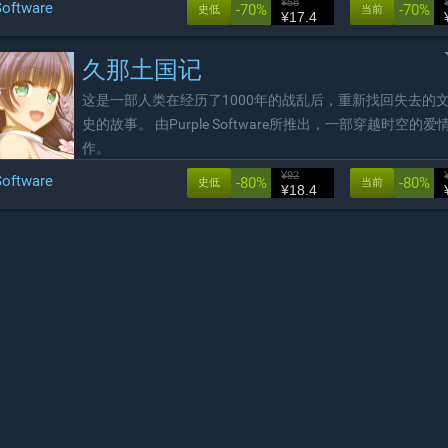
¥58
Software
-70%
-70%
史低
当前
¥17.4
久那土国记
这是一部人类在经历了1000年的战乱后，重新找回失去的
史的故事。 由Purple Software所推出，一部穿越时空的
作。
¥92
Software
-80%
-80%
史低
当前
¥18.4