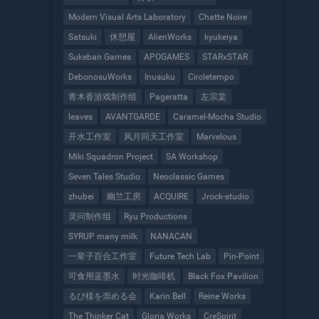
Modern Visual Arts Laboratory
Chatte Noire
Satsuki
休憩屋
AlienWorks
kyukeiya
Sukeban Games
APOGAMES
STARxSTAR
DebonosuWorks
Inusuku
Circletempo
青木香游戏制作组
Pageratta
左宗棠
leaves
AVANTGARDE
Caramel-Mocha Studio
开水工作室
风月同天工作室
Marvelous
Miki Squadron Project
SA Workshop
Seven Tales Studio
Neoclassic Games
zhubei
幽兰工房
ACQUIRE
Jrock-studio
灵问制作组
Ryu Productions
SYRUP many milk
NANACAN
一辈子百合工作室
Future Tech Lab
Pin-Point
可食用蓝墨水
时光咖啡机
Black Fox Pavilion
るび様を崇める会
Karin Bell
Reine Works
The Thinker Cat
Gloria Works
CreSpirit