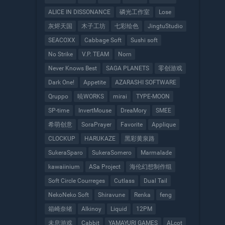
ALICE IN DISSONANCE
磷光工作室
Lose
灰烬天国
木子工坊
七彩绘色
JingtuStudio
SEACOXX
Cabbage Soft
Sushi soft
No Strike
V.P. TEAM
Norn
Never Knows Best
SAGA PLANETS
零创游戏
Dark One!
Appetite
AZARASHI SOFTWARE
Qruppo
暁WORKS
mirai
TYPE-MOON
SP-time
InvertMouse
DreaMory
SMEE
希萌创意
SoraPrayer
Favorite
Applique
CLOCKUP
HARUKAZE
黑彩黄泉路
SukeraSparo
SukeraSomero
Marmalade
kawaiinium
ASa Project
海伦幻想制作组
Soft Circle Courreges
Cutlass
Dual Tail
NekoNeko Soft
Shiravune
Renka
feng
箱崎奈绪
Alkinoy
Liquid
12PM
未息游戏
Cabbit
YAMAYURI GAMES
ALcot