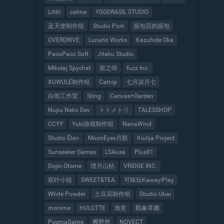
Lilith
calme
YGGDRASIL STUDIO
蓝天使制作组
Studio Pork
面包店的面包
OVERDRIVE
Lunatic Works
Kazuhide Oka
PacoPaco Soft
Jitaku Studio
Mikołaj Spychał
龍之咲
fuzz Inc.
XUWULE制作组
Catnip
七月柒月七
白雨工作室
Sting
Canvas+Garden
Nupu Neko Dev
トトメトリ
TALESSHOP
CCYY
Yuki游戏制作组
NanaWind
Studio Élan
MoonEyes月眼
Kiulija Project
Sunseeker Games
LSAusa
Plus81
Dojin Otome
埋月山枯
VRIDGE INC.
双叶小组
SWEET&TEA
可味玩KawayiPlay
White Powder
土豆花制作组
Studio Ubai
monime
HULOTTE
致意
觀象草圖
PygmaGame
樱野悠
NOVECT