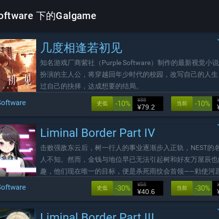
oftware 下的Galgame
几度相逢若初见
知名游戏厂商紫社（Purple Software）制作的最新视觉小
扮演的主人公，将穿越回年少时代的校园，改写自己的人生
过自己的抉择，达成想要的结局。
¥88
Software
-10%
-10%
史低
当前
¥79.2
Liminal Border Part IV
击败强敌东云后，树一行人的事业逐渐步入正轨，NEST的
人不知。然而，金钱与地位早已无法引起树和好友万屋辰也
趣，他们现在唯一的目标，便是杀死雨纹会首领——勅使河
树究竟如何实现复仇？
¥58
Software
-30%
-30%
史低
当前
¥40.6
Liminal Border Part III