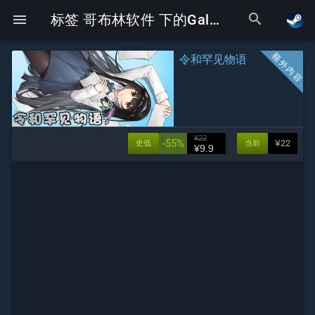
search
menu
标签 哥布林软件 下的Galgame
令和罕见物语
¥22
-55%
¥22
史低
当前
¥9.9