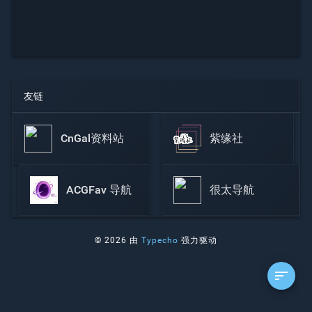
友链
CnGal资料站
紫缘社
ACGFav 导航
很太导航
© 2026 由
Typecho
强力驱动
sort