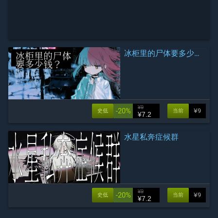
冰柜里的尸体要多少钱？
¥9
-20%
¥9
史低
当前
¥7.2
水星私奔症候群
¥9
-20%
¥9
史低
当前
¥7.2