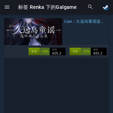
search
menu
标签 Renka 下的Galgame
Lian：久远岛童谣连环杀人备忘录
¥28
¥28
-10%
-10%
史低
当前
¥25.2
¥25.2