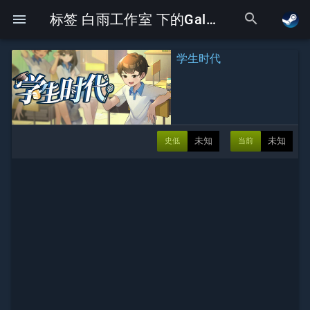
search
menu
标签 白雨工作室 下的Galgame
学生时代
未知
未知
史低
当前