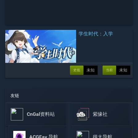
学生时代：入学
未知
未知
史低
当前
友链
CnGal资料站
紫缘社
ACGFav 导航
很太导航