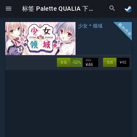
search
menu
标签 Palette QUALIA 下的Galgame
少女＊领域
¥92
-50%
¥92
史低
当前
¥46