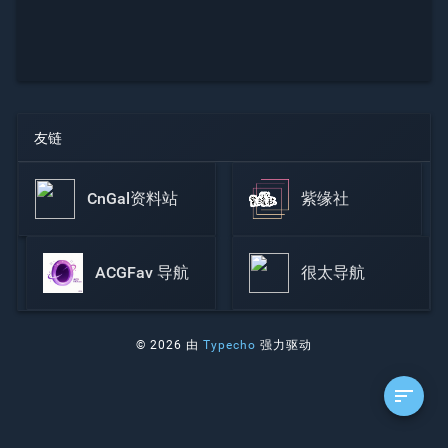
友链
CnGal资料站
紫缘社
ACGFav 导航
很太导航
© 2026 由
Typecho
强力驱动
sort