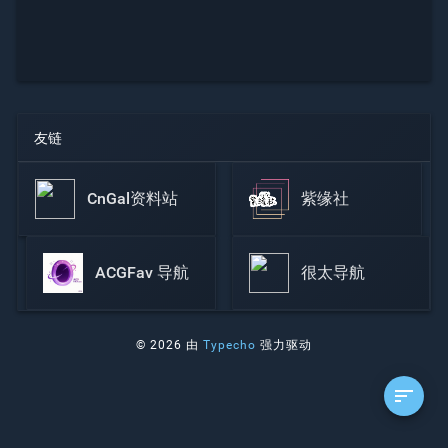
友链
CnGal资料站
紫缘社
ACGFav 导航
很太导航
© 2026 由
Typecho
强力驱动
sort