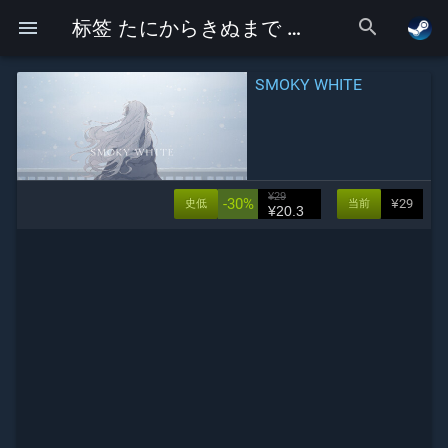
search
menu
标签 たにからきぬまで 下的Galgame
SMOKY WHITE
¥29
-30%
¥29
史低
当前
¥20.3