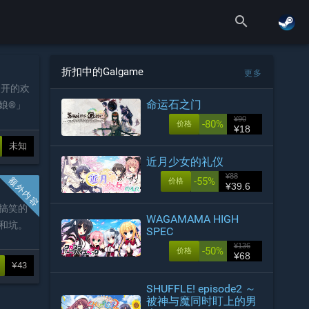
search
折扣中的Galgame
更多
展开的欢
命运石之门
娘®」
¥90
-80%
价格
¥18
未知
近月少女的礼仪
¥88
-55%
价格
¥39.6
搞笑的
WAGAMAMA HIGH
和坑。
SPEC
¥136
-50%
价格
¥68
¥43
SHUFFLE! episode2 ～
被神与魔同时盯上的男