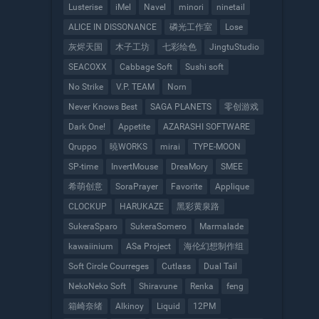
Lusterise
iMel
Navel
minori
ninetail
ALICE IN DISSONANCE
磷光工作室
Lose
灰烬天国
木子工坊
七彩绘色
JingtuStudio
SEACOXX
Cabbage Soft
Sushi soft
No Strike
V.P. TEAM
Norn
Never Knows Best
SAGA PLANETS
零创游戏
Dark One!
Appetite
AZARASHI SOFTWARE
Qruppo
暁WORKS
mirai
TYPE-MOON
SP-time
InvertMouse
DreaMory
SMEE
希萌创意
SoraPrayer
Favorite
Applique
CLOCKUP
HARUKAZE
黑彩黄泉路
SukeraSparo
SukeraSomero
Marmalade
kawaiinium
ASa Project
海伦幻想制作组
Soft Circle Courreges
Cutlass
Dual Tail
NekoNeko Soft
Shiravune
Renka
feng
箱崎奈绪
Alkinoy
Liquid
12PM