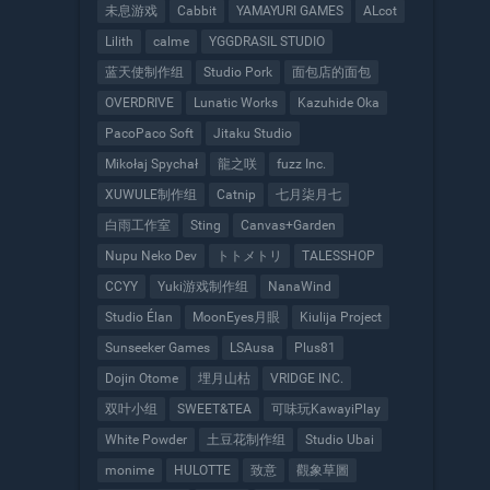
未息游戏
Cabbit
YAMAYURI GAMES
ALcot
Lilith
calme
YGGDRASIL STUDIO
蓝天使制作组
Studio Pork
面包店的面包
OVERDRIVE
Lunatic Works
Kazuhide Oka
PacoPaco Soft
Jitaku Studio
Mikołaj Spychał
龍之咲
fuzz Inc.
XUWULE制作组
Catnip
七月柒月七
白雨工作室
Sting
Canvas+Garden
Nupu Neko Dev
トトメトリ
TALESSHOP
CCYY
Yuki游戏制作组
NanaWind
Studio Élan
MoonEyes月眼
Kiulija Project
Sunseeker Games
LSAusa
Plus81
Dojin Otome
埋月山枯
VRIDGE INC.
双叶小组
SWEET&TEA
可味玩KawayiPlay
White Powder
土豆花制作组
Studio Ubai
monime
HULOTTE
致意
觀象草圖