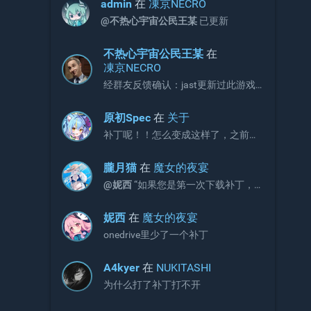
admin
在
凍京NECRO
可以考虑收录
@不热心宇宙公民王某
已更新
不热心宇宙公民王某
在
凍京NECRO
经群友反馈确认：jast更新过此游戏
补丁，现有补丁会出现CG不显示画面
的问题。 V3版本补丁官方链接如下，
原初Spec
在
关于
请更新官网链接与onedrive文件：
补丁呢！！怎么变成这样了，之前不
https://jaststore.com/zh...
是放补丁的吗？
朧月猫
在
魔女的夜宴
@妮西
“如果您是第一次下载补丁，
请直接下载完整版补丁即可，无需再
额外下载增益更新补丁。”
妮西
在
魔女的夜宴
onedrive里少了一个补丁
A4kyer
在
NUKITASHI
为什么打了补丁打不开