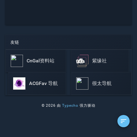
友链
CnGal资料站
紫缘社
ACGFav 导航
很太导航
© 2026 由
Typecho
强力驱动
sort