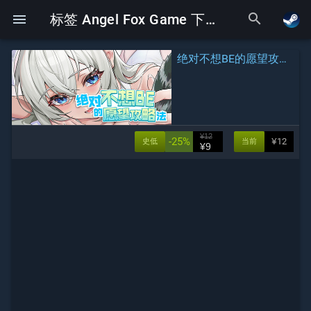
search
menu
标签 Angel Fox Game 下的Galgame
绝对不想BE的愿望攻略法
¥12
-25%
¥12
史低
当前
¥9