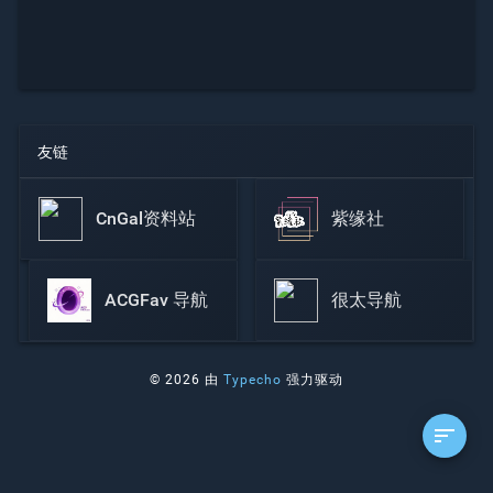
友链
CnGal资料站
紫缘社
ACGFav 导航
很太导航
© 2026 由
Typecho
强力驱动
sort