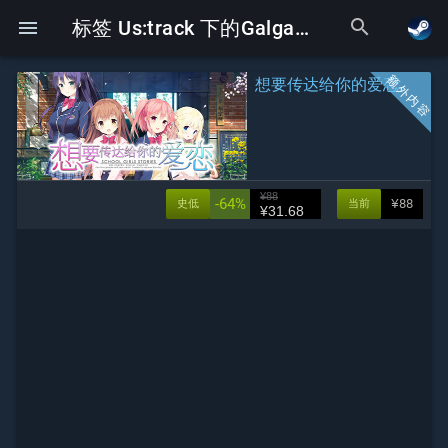
search
menu
标签 Us:track 下的Galgame
想要传达给你的爱恋
¥88
-64%
¥88
史低
当前
¥31.68