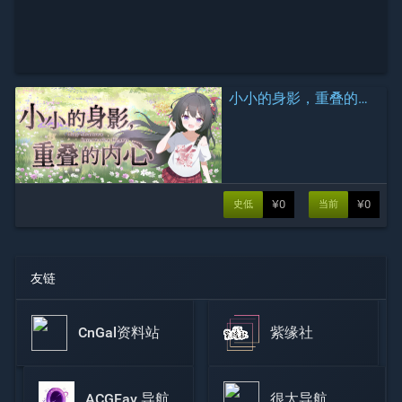
小小的身影，重叠的内心
¥0
¥0
史低
当前
友链
CnGal资料站
紫缘社
ACGFav 导航
很太导航