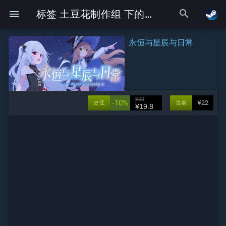
search
menu
标签 土豆花制作组 下的Galgame
永恒与星辰与日常
¥22
-10%
¥22
史低
当前
¥19.8