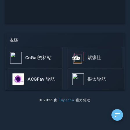
友链
CnGal资料站
紫缘社
ACGFav 导航
很太导航
© 2026 由
Typecho
强力驱动
sort