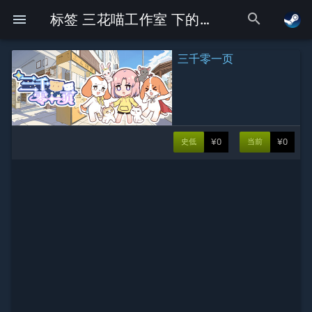
search
menu
标签 三花喵工作室 下的Galgame
三千零一页
¥0
¥0
史低
当前