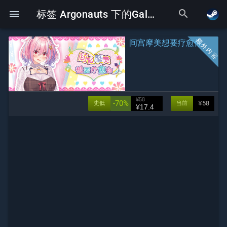
search
menu
标签 Argonauts 下的Galgame
间宫摩美想要疗愈你
¥58
-70%
¥58
史低
当前
¥17.4