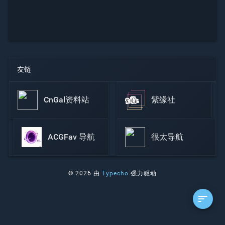
友链
CnGal资料站
紫缘社
ACGFav 导航
很太导航
© 2026 由
Typecho
强力驱动
sort