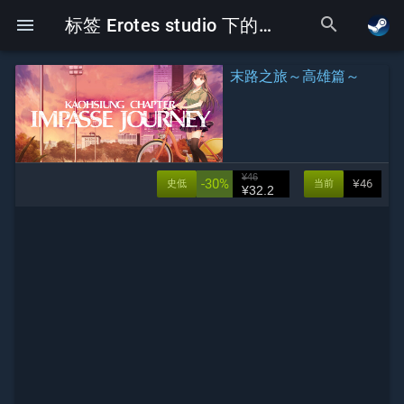
search
menu
标签 Erotes studio 下的Galgame
末路之旅～高雄篇～
¥46
-30%
¥46
史低
当前
¥32.2