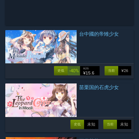
台中國的帝雉少女
¥26
-40%
¥26
史低
当前
¥15.6
苗栗国的石虎少女
未知
未知
史低
当前