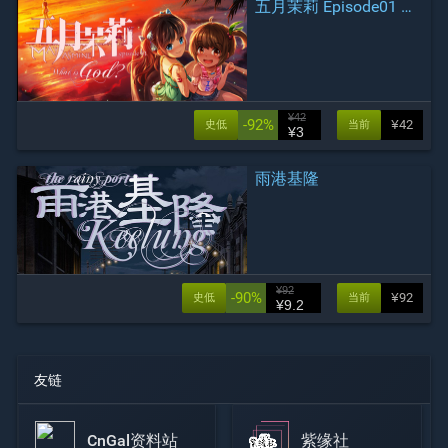
五月茉莉 Episode01 何谓神？
¥42
-92%
¥42
史低
当前
¥3
雨港基隆
¥92
-90%
¥92
史低
当前
¥9.2
友链
CnGal资料站
紫缘社