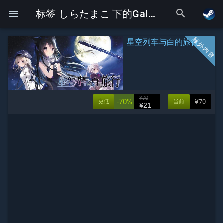
search
menu
标签 しらたまこ 下的Galgame
星空列车与白的旅行
¥70
-70%
¥70
史低
当前
¥21