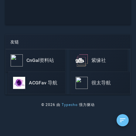
友链
CnGal资料站
紫缘社
ACGFav 导航
很太导航
© 2026 由
Typecho
强力驱动
sort