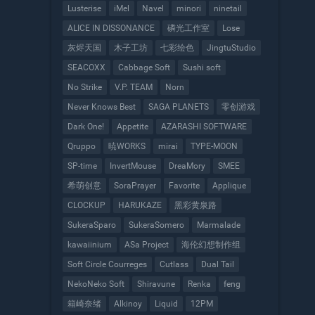
Lusterise
iMel
Navel
minori
ninetail
ALICE IN DISSONANCE
磷光工作室
Lose
灰烬天国
木子工坊
七彩绘色
JingtuStudio
SEACOXX
Cabbage Soft
Sushi soft
No Strike
V.P. TEAM
Norn
Never Knows Best
SAGA PLANETS
零创游戏
Dark One!
Appetite
AZARASHI SOFTWARE
Qruppo
暁WORKS
mirai
TYPE-MOON
SP-time
InvertMouse
DreaMory
SMEE
希萌创意
SoraPrayer
Favorite
Applique
CLOCKUP
HARUKAZE
黑彩黄泉路
SukeraSparo
SukeraSomero
Marmalade
kawaiinium
ASa Project
海伦幻想制作组
Soft Circle Courreges
Cutlass
Dual Tail
NekoNeko Soft
Shiravune
Renka
feng
箱崎奈绪
Alkinoy
Liquid
12PM