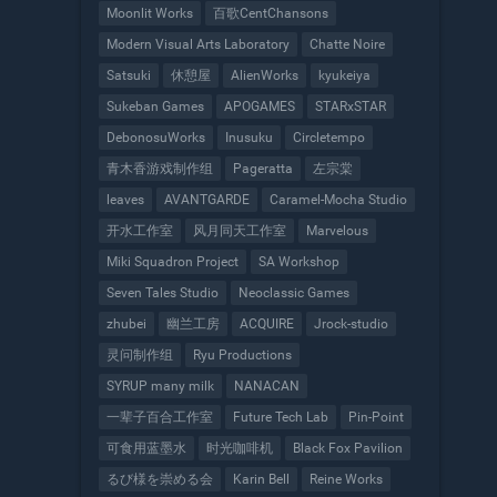
Moonlit Works
百歌CentChansons
Modern Visual Arts Laboratory
Chatte Noire
Satsuki
休憩屋
AlienWorks
kyukeiya
Sukeban Games
APOGAMES
STARxSTAR
DebonosuWorks
Inusuku
Circletempo
青木香游戏制作组
Pageratta
左宗棠
leaves
AVANTGARDE
Caramel-Mocha Studio
开水工作室
风月同天工作室
Marvelous
Miki Squadron Project
SA Workshop
Seven Tales Studio
Neoclassic Games
zhubei
幽兰工房
ACQUIRE
Jrock-studio
灵问制作组
Ryu Productions
SYRUP many milk
NANACAN
一辈子百合工作室
Future Tech Lab
Pin-Point
可食用蓝墨水
时光咖啡机
Black Fox Pavilion
るび様を崇める会
Karin Bell
Reine Works