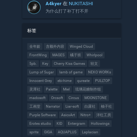
A4kyer
在
NUKITASHI
为什么打了补丁打不开
标签
全年龄
含额外内容
Winged Cloud
FrontWing
MAGES
橘子班
Whirlpool
5pb.
Key
Cherry Kiss Games
轻文
Lump of Sugar
lamb of game
NEKO WORKs
Innocent Grey
ebi-hime
qureate
PULLTOP
灵潭社
Palette
Miel
琉璃花糖制作组
madosoft
Orcsoft
Circus
MOONSTONE
工画堂
Narrator
Liar-soft
白露社
柚子社
Purple Software
AsicxArt
Nitro+
洋红工房
Erotes studio
KID
Entergram
Hollowings
sprite
GIGA
AQUAPLUS
Laplacian