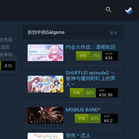
search
折扣中的Galgame
更多
照亮我
约会大作战：凛绪轮回
离我而
¥136
能帮助
-75%
价格
¥34
情，找
未知
SHUFFLE! episode2 ～
被神与魔同时盯上的男
人～
¥88
-58%
价格
¥36.96
MOBIUS BAND*
¥28
-85%
价格
¥4.2
突然＊恋人