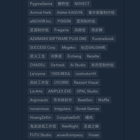
PygmaGame
樱野悠
NOVECT
Animal Herb
Atelier KAGUYA
窗外紫藤制作组
aNCHOR Inc.
POISON
置雨制作组
星愿制作组
Fragaria
高柳堂
周农卿
AZARASHI SOFTWARE PLUS ONE
Kurenaibook
SUCCESS Corp.
Mogeko
绘恋GALGAME
星火工造
河豚屋
Ercheng
Recette
CHAOS-L
Us:track
Ai Studio
有所思制作组
La’cryma
1000-REKA
rootnuko+H
风铃工作室
LYCORIS
Razzart Visual
Liz-Arts
ANIPLEX.EXE
OPAL Studio
Argonauts
哥布林软件
BaseSon
Waffle
novamicus
Irregulars
Soviet Games
HuangZeXin
CorypheeSoft
曦冉
鬼道游戏工作室
NeoNight
灵虚之幽
FUTU Studio
aiueoKompany
Vioser