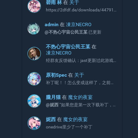
碧雨 林
在
关于
https://2dfdf.de/downloads/44791
https://2dfdf.de/downloads/44894
R18补丁，无需积分即可下载，站长
admin
在
凍京NECRO
可以考虑收录
@不热心宇宙公民王某
已更新
不热心宇宙公民王某
在
凍京NECRO
经群友反馈确认：jast更新过此游戏
补丁，现有补丁会出现CG不显示画面
的问题。 V3版本补丁官方链接如下，
原初Spec
在
关于
请更新官网链接与onedrive文件：
补丁呢！！怎么变成这样了，之前不
https://jaststore.com/zh...
是放补丁的吗？
朧月猫
在
魔女的夜宴
@妮西
“如果您是第一次下载补丁，
请直接下载完整版补丁即可，无需再
额外下载增益更新补丁。”
妮西
在
魔女的夜宴
onedrive里少了一个补丁