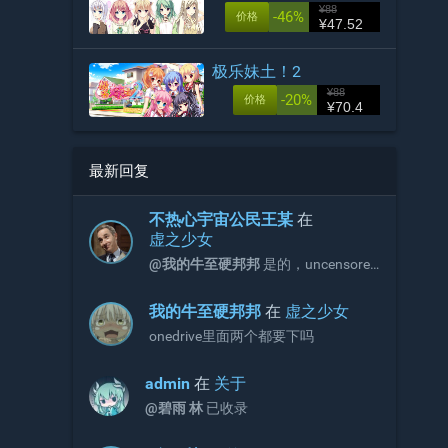
¥88
-46%
价格
¥47.52
极乐妹土！2
¥88
-20%
价格
¥70.4
最新回复
不热心宇宙公民王某
在
虚之少女
@󠀡󠀡我的牛至硬邦邦
是的，uncensored
是步兵文件，解压完后用步兵文件覆
盖。
󠀡󠀡我的牛至硬邦邦
在
虚之少女
onedrive里面两个都要下吗
admin
在
关于
@碧雨 林
已收录