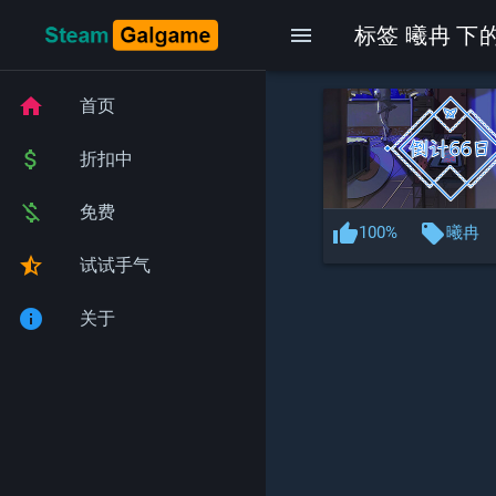
menu
标签 曦冉 下的
home
首页
attach_money
折扣中
money_off
免费
thumb_up
local_offer
100%
曦冉
star_half
试试手气
info
关于