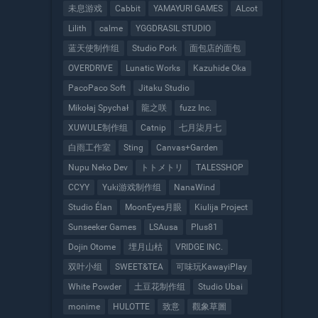
未息游戏
Cabbit
YAMAYURI GAMES
ALcot
Lilith
calme
YGGDRASIL STUDIO
蓝天使制作组
Studio Pork
面包店的面包
OVERDRIVE
Lunatic Works
Kazuhide Oka
PacoPaco Soft
Jitaku Studio
Mikołaj Spychał
龍之咲
fuzz Inc.
XUWULE制作组
Catnip
七月柒月七
白雨工作室
Sting
Canvas+Garden
Nupu Neko Dev
トトメトリ
TALESSHOP
CCYY
Yuki游戏制作组
NanaWind
Studio Élan
MoonEyes月眼
Kiulija Project
Sunseeker Games
LSAusa
Plus81
Dojin Otome
埋月山枯
VRIDGE INC.
双叶小组
SWEET&TEA
可味玩KawayiPlay
White Powder
土豆花制作组
Studio Ubai
monime
HULOTTE
致意
觀象草圖