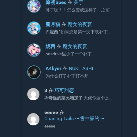
的问题。 V3版本补丁官方链接如下，
原初Spec
在
关于
请更新官网链接与onedrive文件：
补丁呢！！怎么变成这样了，之前不
https://jaststore.com/zh...
是放补丁的吗？
朧月猫
在
魔女的夜宴
@妮西
“如果您是第一次下载补丁，
请直接下载完整版补丁即可，无需再
额外下载增益更新补丁。”
妮西
在
魔女的夜宴
onedrive里少了一个补丁
A4kyer
在
NUKITASHI
为什么打了补丁打不开
3
在
巧可甜恋
@奇怪的菜比增加了
大佬你这个是包
含2和3的吗
eeeee
在
Chasing Tails 〜雪中誓约〜
eeeee