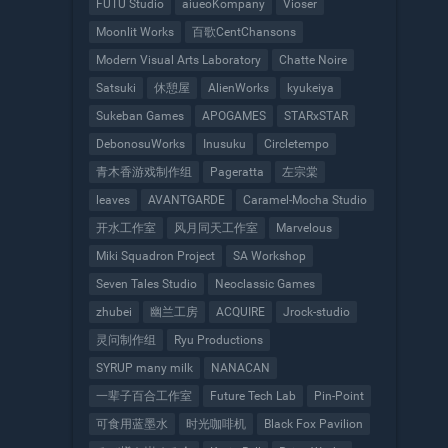
FUTU Studio
aiueoKompany
Vioser
Moonlit Works
百歌CentChansons
Modern Visual Arts Laboratory
Chatte Noire
Satsuki
休憩屋
AlienWorks
kyukeiya
Sukeban Games
APOGAMES
STARxSTAR
DebonosuWorks
Inusuku
Circletempo
青木香游戏制作组
Pageratta
左宗棠
leaves
AVANTGARDE
Caramel-Mocha Studio
开水工作室
风月同天工作室
Marvelous
Miki Squadron Project
SA Workshop
Seven Tales Studio
Neoclassic Games
zhubei
幽兰工房
ACQUIRE
Jrock-studio
灵问制作组
Ryu Productions
SYRUP many milk
NANACAN
一辈子百合工作室
Future Tech Lab
Pin-Point
可食用蓝墨水
时光咖啡机
Black Fox Pavilion