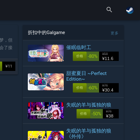
search
折扣中的Galgame
更多
梦，但
催眠临时工
会了接
¥58
-80%
价格
¥11.6
¥11
甜蜜夏日 ~Perfect
Edition~
¥76
-60%
价格
¥30.4
失眠的羊与孤独的狼
¥76
-50%
价格
¥38
失眠的羊与孤独的狼
《外传》