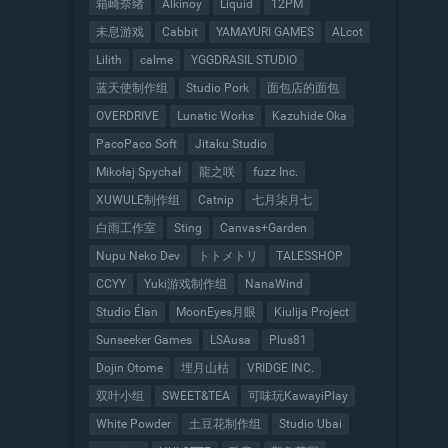
箱崎奈绪
Alkinoy
Liquid
12PM
未息游戏
Cabbit
YAMAYURI GAMES
ALcot
Lilith
calme
YGGDRASIL STUDIO
蓝天使制作组
Studio Pork
面包店的面包
OVERDRIVE
Lunatic Works
Kazuhide Oka
PacoPaco Soft
Jitaku Studio
Mikołaj Spychał
龍之咲
fuzz Inc.
XUWULE制作组
Catnip
七月柒月七
白雨工作室
Sting
Canvas+Garden
Nupu Neko Dev
トトメトリ
TALESSHOP
CCYY
Yuki游戏制作组
NanaWind
Studio Élan
MoonEyes月眼
Kiulija Project
Sunseeker Games
LSAusa
Plus81
Dojin Otome
埋月山枯
VRIDGE INC.
双叶小组
SWEET&TEA
可味玩KawayiPlay
White Powder
土豆花制作组
Studio Ubai