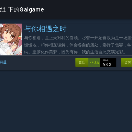
 下的Galgame
与你相遇之时
与你相遇，是上天对我的眷顾。尽管一开始自以为是一场噩
慢慢地，和你相互理解，体会各自的痛处，选择了包容，学
纳。噩梦化作美梦，因为有你，我的生活自此充满光彩。
¥11
作组
-70%
史低
当前
¥3.3