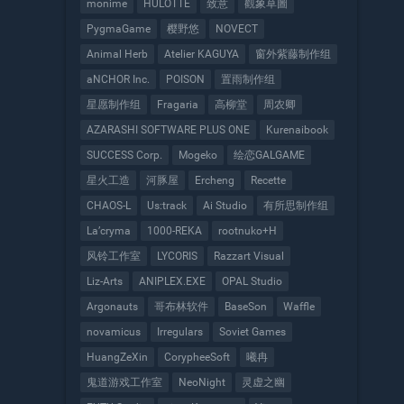
monime
HULOTTE
致意
觀象草圖
PygmaGame
樱野悠
NOVECT
Animal Herb
Atelier KAGUYA
窗外紫藤制作组
aNCHOR Inc.
POISON
置雨制作组
星愿制作组
Fragaria
高柳堂
周农卿
AZARASHI SOFTWARE PLUS ONE
Kurenaibook
SUCCESS Corp.
Mogeko
绘恋GALGAME
星火工造
河豚屋
Ercheng
Recette
CHAOS-L
Us:track
Ai Studio
有所思制作组
La’cryma
1000-REKA
rootnuko+H
风铃工作室
LYCORIS
Razzart Visual
Liz-Arts
ANIPLEX.EXE
OPAL Studio
Argonauts
哥布林软件
BaseSon
Waffle
novamicus
Irregulars
Soviet Games
HuangZeXin
CorypheeSoft
曦冉
鬼道游戏工作室
NeoNight
灵虚之幽