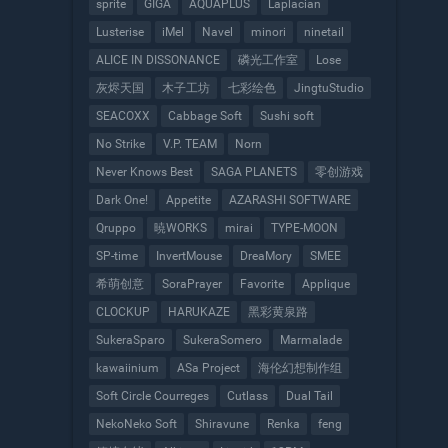
sprite
GIGA
AQUAPLUS
Laplacian
Lusterise
iMel
Navel
minori
ninetail
ALICE IN DISSONANCE
磷光工作室
Lose
灰烬天国
木子工坊
七彩绘色
JingtuStudio
SEACOXX
Cabbage Soft
Sushi soft
No Strike
V.P. TEAM
Norn
Never Knows Best
SAGA PLANETS
零创游戏
Dark One!
Appetite
AZARASHI SOFTWARE
Qruppo
暁WORKS
mirai
TYPE-MOON
SP-time
InvertMouse
DreaMory
SMEE
希萌创意
SoraPrayer
Favorite
Applique
CLOCKUP
HARUKAZE
黑彩黄泉路
SukeraSparo
SukeraSomero
Marmalade
kawaiinium
ASa Project
海伦幻想制作组
Soft Circle Courreges
Cutlass
Dual Tail
NekoNeko Soft
Shiravune
Renka
feng