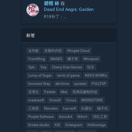
碧雨 林
在
Dead End Aegis: Gaiden
R18补丁：
https://2dfdf.de/downloads/44791
标签
全年龄
含额外内容
Winged Cloud
FrontWing
MAGES
橘子班
Whirlpool
5pb.
Key
Cherry Kiss Games
轻文
Lump of Sugar
lamb of game
NEKO WORKs
Innocent Grey
ebi-hime
qureate
PULLTOP
灵潭社
Palette
Miel
琉璃花糖制作组
madosoft
Orcsoft
Circus
MOONSTONE
工画堂
Narrator
Liar-soft
白露社
柚子社
Purple Software
AsicxArt
Nitro+
洋红工房
Erotes studio
KID
Entergram
Hollowings