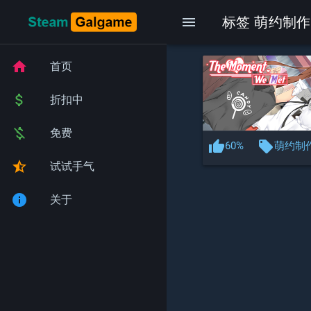
menu
标签 萌约制作组
home
首页
attach_money
折扣中
money_off
免费
thumb_up
local_offer
60%
萌约制
star_half
试试手气
info
关于