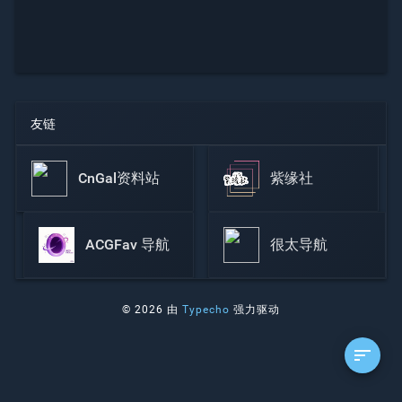
友链
CnGal资料站
紫缘社
ACGFav 导航
很太导航
© 2026 由
Typecho
强力驱动
sort