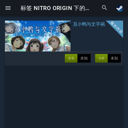
search
menu
标签 NITRO ORIGIN 下的Galgame
丑小鸭与文字祸
未知
未知
史低
当前