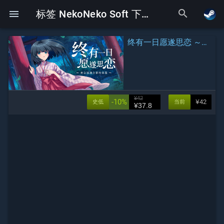
search
menu
标签 NekoNeko Soft 下的Galgame
终有一日愿遂思恋 ～来自迷途之家的信笺～
¥42
-10%
¥42
史低
当前
¥37.8