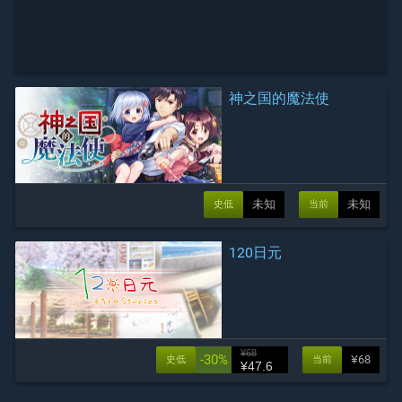
神之国的魔法使
未知
未知
史低
当前
120日元
¥68
-30%
¥68
史低
当前
¥47.6