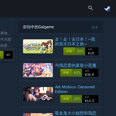
search
折扣中的Galgame
更多
和事物，
走！走！去日本！~我
一件东西
的首次日本之旅~
你能爱上
¥36
-50%
价格
你自己
¥18
¥0
前
与我恋爱的废柴小恶魔
¥92
-60%
价格
¥36.8
Ark Mobius: Censored
Edition
¥22
-35%
价格
¥14.3
吸血鬼大小姐想和我恋