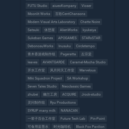
FUTU Studio
aiueoKompany
Vioser
Moonlit Works
百歌CentChansons
Modern Visual Arts Laboratory
Chatte Noire
Satsuki
休憩屋
AlienWorks
kyukeiya
Sukeban Games
APOGAMES
STARxSTAR
DebonosuWorks
Inusuku
Circletempo
青木香游戏制作组
Pageratta
左宗棠
leaves
AVANTGARDE
Caramel-Mocha Studio
开水工作室
风月同天工作室
Marvelous
Miki Squadron Project
SA Workshop
Seven Tales Studio
Neoclassic Games
zhubei
幽兰工房
ACQUIRE
Jrock-studio
灵问制作组
Ryu Productions
SYRUP many milk
NANACAN
一辈子百合工作室
Future Tech Lab
Pin-Point
可食用蓝墨水
时光咖啡机
Black Fox Pavilion