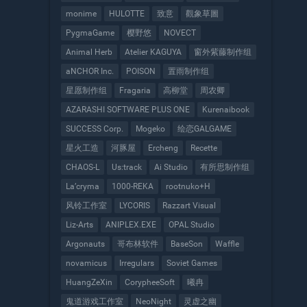
monime
HULOTTE
致意
觀象草圖
PygmaGame
樱野悠
NOVECT
Animal Herb
Atelier KAGUYA
窗外紫藤制作组
aNCHOR Inc.
POISON
置雨制作组
星愿制作组
Fragaria
高柳堂
周农卿
AZARASHI SOFTWARE PLUS ONE
Kurenaibook
SUCCESS Corp.
Mogeko
绘恋GALGAME
星火工造
河豚屋
Ercheng
Recette
CHAOS-L
Us:track
Ai Studio
有所思制作组
La’cryma
1000-REKA
rootnuko+H
风铃工作室
LYCORIS
Razzart Visual
Liz-Arts
ANIPLEX.EXE
OPAL Studio
Argonauts
哥布林软件
BaseSon
Waffle
novamicus
Irregulars
Soviet Games
HuangZeXin
CorypheeSoft
曦冉
鬼道游戏工作室
NeoNight
灵虚之幽