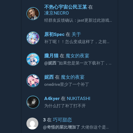
不热心宇宙公民王某
在
凍京NECRO
经群友反馈确认：jast更新过此游戏
补丁，现有补丁会出现CG不显示画面
的问题。 V3版本补丁官方链接如下，
原初Spec
在
关于
请更新官网链接与onedrive文件：
补丁呢！！怎么变成这样了，之前不
https://jaststore.com/zh...
是放补丁的吗？
朧月猫
在
魔女的夜宴
@妮西
“如果您是第一次下载补丁，
请直接下载完整版补丁即可，无需再
额外下载增益更新补丁。”
妮西
在
魔女的夜宴
onedrive里少了一个补丁
A4kyer
在
NUKITASHI
为什么打了补丁打不开
3
在
巧可甜恋
@奇怪的菜比增加了
大佬你这个是包