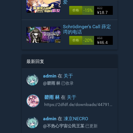
爱
¥22
-15%
价格
¥18.7
Schrödinger’s Call 薛定
谔的电话
¥58
-20%
价格
¥46.4
最新回复
admin
在
关于
@碧雨 林
已收录
碧雨 林
在
关于
https://2dfdf.de/downloads/44791
https://2dfdf.de/downloads/44894
R18补丁，无需积分即可下载，站长
admin
在
凍京NECRO
可以考虑收录
@不热心宇宙公民王某
已更新