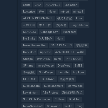
sprite
GIGA
AQUAPLUS
Laplacian
Lusterise
iMel
Navel
minori
ninetail
ALICE IN DISSONANCE
磷光工作室
Lose
灰烬天国
木子工坊
七彩绘色
JingtuStudio
SEACOXX
Cabbage Soft
Sushi soft
No Strike
V.P. TEAM
Norn
Never Knows Best
SAGA PLANETS
零创游戏
Dark One!
Appetite
AZARASHI SOFTWARE
Qruppo
暁WORKS
mirai
TYPE-MOON
SP-time
InvertMouse
DreaMory
SMEE
希萌创意
SoraPrayer
Favorite
Applique
CLOCKUP
HARUKAZE
黑彩黄泉路
SukeraSparo
SukeraSomero
Marmalade
kawaiinium
ASa Project
海伦幻想制作组
Soft Circle Courreges
Cutlass
Dual Tail
NekoNeko Soft
Shiravune
Renka
feng