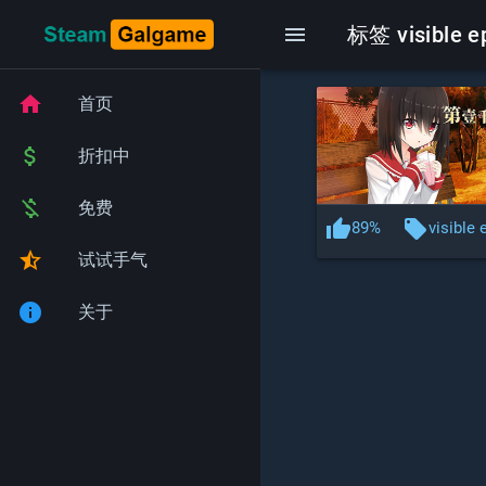
menu
标签 visible 
home
首页
attach_money
折扣中
money_off
免费
thumb_up
local_offer
89%
visible 
star_half
试试手气
info
关于