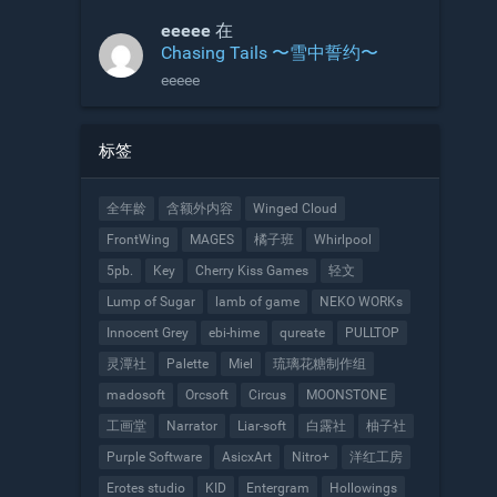
含2和3的吗
eeeee
在
Chasing Tails 〜雪中誓约〜
eeeee
标签
全年龄
含额外内容
Winged Cloud
FrontWing
MAGES
橘子班
Whirlpool
5pb.
Key
Cherry Kiss Games
轻文
Lump of Sugar
lamb of game
NEKO WORKs
Innocent Grey
ebi-hime
qureate
PULLTOP
灵潭社
Palette
Miel
琉璃花糖制作组
madosoft
Orcsoft
Circus
MOONSTONE
工画堂
Narrator
Liar-soft
白露社
柚子社
Purple Software
AsicxArt
Nitro+
洋红工房
Erotes studio
KID
Entergram
Hollowings