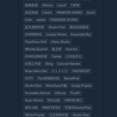
箱崎奈绪
Alkinoy
Liquid
12PM
未息游戏
Cabbit
YAMAYURI GAMES
ALcot
Lilith
calme
YGGDRASIL STUDIO
蓝天使制作组
Studio Pork
面包店的面包
OVERDRIVE
Lunatic Works
Kazuhide Oka
PacoPaco Soft
Jitaku Studio
Mikołaj Spychał
龍之咲
fuzz Inc.
XUWULE制作组
Catnip
七月柒月七
白雨工作室
Sting
Canvas+Garden
Nupu Neko Dev
トトメトリ
TALESSHOP
CCYY
Yuki游戏制作组
NanaWind
Studio Élan
MoonEyes月眼
Kiulija Project
Sunseeker Games
LSAusa
Plus81
Dojin Otome
埋月山枯
VRIDGE INC.
双叶小组
SWEET&TEA
可味玩KawayiPlay
White Powder
土豆花制作组
Studio Ubai