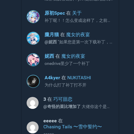
补丁，现有补丁会出现CG不显示画面
的问题。 V3版本补丁官方链接如下，
原初Spec
在
关于
请更新官网链接与onedrive文件：
补丁呢！！怎么变成这样了，之前不
https://jaststore.com/zh...
是放补丁的吗？
朧月猫
在
魔女的夜宴
@妮西
“如果您是第一次下载补丁，
请直接下载完整版补丁即可，无需再
额外下载增益更新补丁。”
妮西
在
魔女的夜宴
onedrive里少了一个补丁
A4kyer
在
NUKITASHI
为什么打了补丁打不开
3
在
巧可甜恋
@奇怪的菜比增加了
大佬你这个是包
含2和3的吗
eeeee
在
Chasing Tails 〜雪中誓约〜