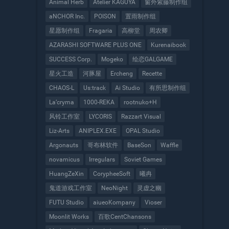
Animal Herb
Atelier KAGUYA
窗外紫藤制作组
aNCHOR Inc.
POISON
置雨制作组
星愿制作组
Fragaria
高柳堂
周农卿
AZARASHI SOFTWARE PLUS ONE
Kurenaibook
SUCCESS Corp.
Mogeko
绘恋GALGAME
星火工造
河豚屋
Ercheng
Recette
CHAOS-L
Us:track
Ai Studio
有所思制作组
La’cryma
1000-REKA
rootnuko+H
风铃工作室
LYCORIS
Razzart Visual
Liz-Arts
ANIPLEX.EXE
OPAL Studio
Argonauts
哥布林软件
BaseSon
Waffle
novamicus
Irregulars
Soviet Games
HuangZeXin
CorypheeSoft
曦冉
鬼道游戏工作室
NeoNight
灵虚之幽
FUTU Studio
aiueoKompany
Vioser
Moonlit Works
百歌CentChansons