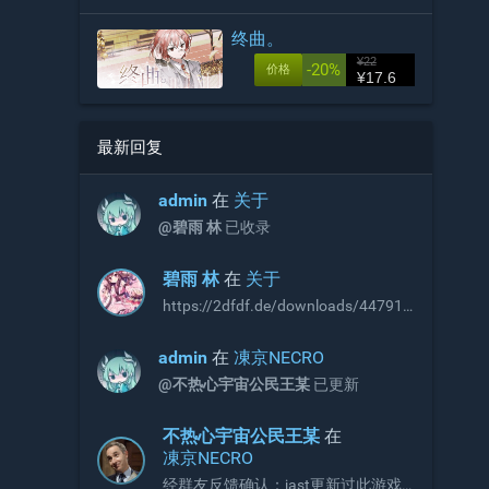
终曲。
¥22
-20%
价格
¥17.6
最新回复
admin
在
关于
@碧雨 林
已收录
碧雨 林
在
关于
https://2dfdf.de/downloads/44791
https://2dfdf.de/downloads/44894
R18补丁，无需积分即可下载，站长
admin
在
凍京NECRO
可以考虑收录
@不热心宇宙公民王某
已更新
不热心宇宙公民王某
在
凍京NECRO
经群友反馈确认：jast更新过此游戏