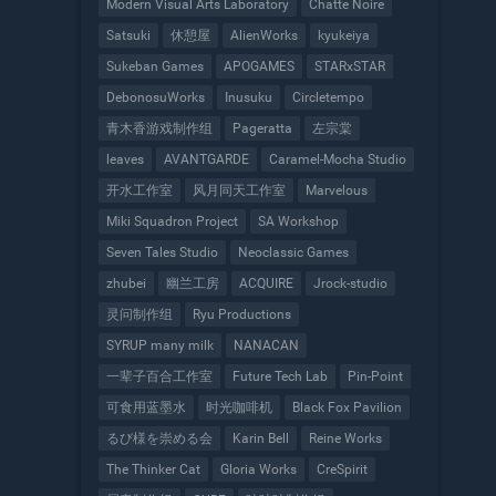
Modern Visual Arts Laboratory
Chatte Noire
Satsuki
休憩屋
AlienWorks
kyukeiya
Sukeban Games
APOGAMES
STARxSTAR
DebonosuWorks
Inusuku
Circletempo
青木香游戏制作组
Pageratta
左宗棠
leaves
AVANTGARDE
Caramel-Mocha Studio
开水工作室
风月同天工作室
Marvelous
Miki Squadron Project
SA Workshop
Seven Tales Studio
Neoclassic Games
zhubei
幽兰工房
ACQUIRE
Jrock-studio
灵问制作组
Ryu Productions
SYRUP many milk
NANACAN
一辈子百合工作室
Future Tech Lab
Pin-Point
可食用蓝墨水
时光咖啡机
Black Fox Pavilion
るび様を崇める会
Karin Bell
Reine Works
The Thinker Cat
Gloria Works
CreSpirit