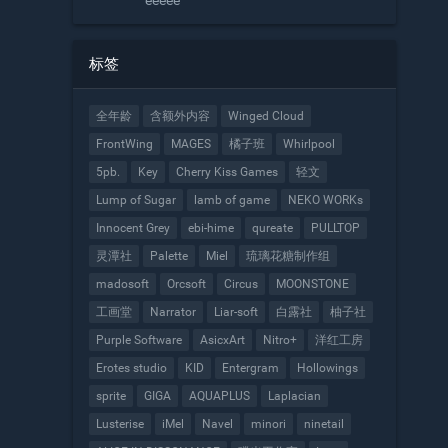
eeeee
标签
全年龄
含额外内容
Winged Cloud
FrontWing
MAGES
橘子班
Whirlpool
5pb.
Key
Cherry Kiss Games
轻文
Lump of Sugar
lamb of game
NEKO WORKs
Innocent Grey
ebi-hime
qureate
PULLTOP
灵潭社
Palette
Miel
琉璃花糖制作组
madosoft
Orcsoft
Circus
MOONSTONE
工画堂
Narrator
Liar-soft
白露社
柚子社
Purple Software
AsicxArt
Nitro+
洋红工房
Erotes studio
KID
Entergram
Hollowings
sprite
GIGA
AQUAPLUS
Laplacian
Lusterise
iMel
Navel
minori
ninetail