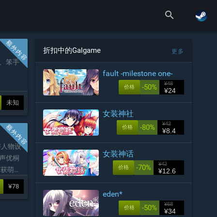
search
折扣中的Galgame
更多
、笨手
fault -milestone one-
¥48
-50%
价格
¥24
未知
女装神社
¥42
-80%
价格
¥8.4
与人物设
女装神话
声优桐
¥42
-70%
价格
荣获萌系
¥12.6
奖项。
¥78
eden*
¥68
-50%
价格
¥34