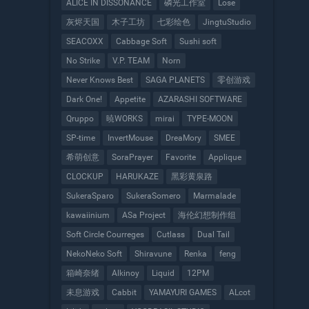
ALICE IN DISSONANCE
磷光工作室
Lose
灰烬天国
木子工坊
七彩绘色
JingtuStudio
SEACOXX
Cabbage Soft
Sushi soft
No Strike
V.P. TEAM
Norn
Never Knows Best
SAGA PLANETS
零创游戏
Dark One!
Appetite
AZARASHI SOFTWARE
Qruppo
暁WORKS
mirai
TYPE-MOON
SP-time
InvertMouse
DreaMory
SMEE
希萌创意
SoraPrayer
Favorite
Applique
CLOCKUP
HARUKAZE
黑彩黄泉路
SukeraSparo
SukeraSomero
Marmalade
kawaiinium
ASa Project
海伦幻想制作组
Soft Circle Courreges
Cutlass
Dual Tail
NekoNeko Soft
Shiravune
Renka
feng
箱崎奈绪
Alkinoy
Liquid
12PM
未息游戏
Cabbit
YAMAYURI GAMES
ALcot