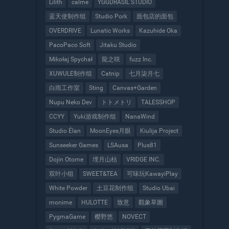
Lilith
calme
YGGDRASIL STUDIO
蓝天使制作组
Studio Pork
面包店的面包
OVERDRIVE
Lunatic Works
Kazuhide Oka
PacoPaco Soft
Jitaku Studio
Mikołaj Spychał
龍之咲
fuzz Inc.
XUWULE制作组
Catnip
七月柒月七
白雨工作室
Sting
Canvas+Garden
Nupu Neko Dev
トトメトリ
TALESSHOP
CCYY
Yuki游戏制作组
NanaWind
Studio Élan
MoonEyes月眼
Kiulija Project
Sunseeker Games
LSAusa
Plus81
Dojin Otome
埋月山枯
VRIDGE INC.
双叶小组
SWEET&TEA
可味玩KawayiPlay
White Powder
土豆花制作组
Studio Ubai
monime
HULOTTE
致意
觀象草圖
PygmaGame
樱野悠
NOVECT