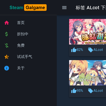
menu
标签 ALcot 下
home
首页
attach_money
折扣中
money_off
免费
thumb_up
local_offer
82%
ALcot
star_half
试试手气
info
关于
thumb_up
local_offer
95%
ALcot