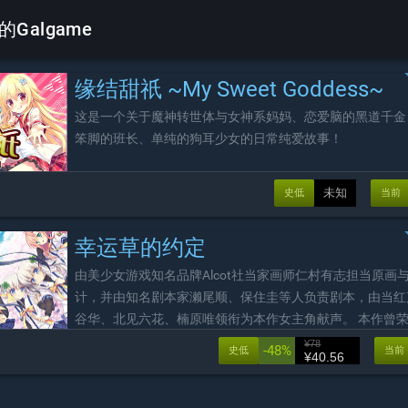
的Galgame
缘结甜祇 ~My Sweet Goddess~
这是一个关于魔神转世体与女神系妈妈、恋爱脑的黑道千金
笨脚的班长、单纯的狗耳少女的日常纯爱故事！
未知
史低
当前
幸运草的约定
由美少女游戏知名品牌Alcot社当家画师仁村有志担当原画
计，并由知名剧本家濑尾顺、保住圭等人负责剧本，由当红
谷华、北见六花、楠原唯领衔为本作女主角献声。 本作曾
游戏大赏角色设计金奖，并在美少女游戏大赏中也赢取多个
¥78
-48%
史低
当前
¥40.56