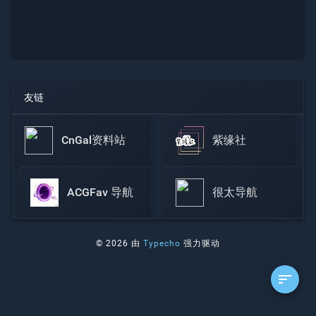
友链
CnGal资料站
紫缘社
ACGFav 导航
很太导航
© 2026 由
Typecho
强力驱动
sort