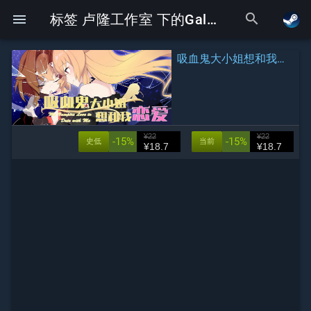
search
menu
标签 卢隆工作室 下的Galgame
吸血鬼大小姐想和我恋爱
¥22
¥22
-15%
-15%
史低
当前
¥18.7
¥18.7