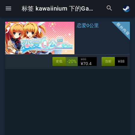
search
menu
标签 kawaiinium 下的Galgame
恋爱0公里
¥88
-20%
¥88
史低
当前
¥70.4