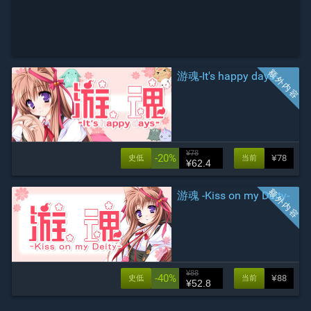
游魂-It's happy days-
¥78
-20%
¥78
史低
当前
¥62.4
游魂 -Kiss on my Deity-
¥88
-40%
¥88
史低
当前
¥52.8