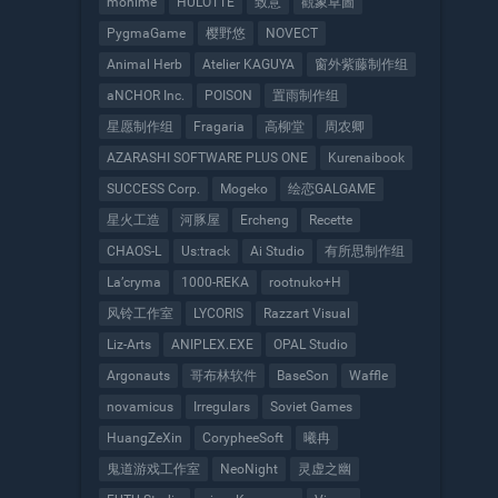
monime
HULOTTE
致意
觀象草圖
PygmaGame
樱野悠
NOVECT
Animal Herb
Atelier KAGUYA
窗外紫藤制作组
aNCHOR Inc.
POISON
置雨制作组
星愿制作组
Fragaria
高柳堂
周农卿
AZARASHI SOFTWARE PLUS ONE
Kurenaibook
SUCCESS Corp.
Mogeko
绘恋GALGAME
星火工造
河豚屋
Ercheng
Recette
CHAOS-L
Us:track
Ai Studio
有所思制作组
La’cryma
1000-REKA
rootnuko+H
风铃工作室
LYCORIS
Razzart Visual
Liz-Arts
ANIPLEX.EXE
OPAL Studio
Argonauts
哥布林软件
BaseSon
Waffle
novamicus
Irregulars
Soviet Games
HuangZeXin
CorypheeSoft
曦冉
鬼道游戏工作室
NeoNight
灵虚之幽