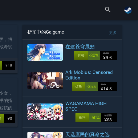
search
折扣中的Galgame
更多
界，博
在这苍穹展翅
成考试
¥48
-80%
价格
¥9.6
¥18
Ark Mobius: Censored
Edition
¥22
-35%
价格
¥14.3
少女，
书的指
WAGAMAMA HIGH
鲸镇的
SPEC
¥136
-50%
价格
¥0
前
¥68
天选庶民的真命之选