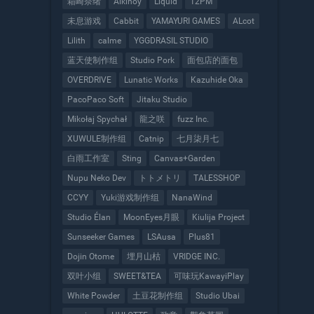
箱崎奈绪
Alkinoy
Liquid
12PM
未息游戏
Cabbit
YAMAYURI GAMES
ALcot
Lilith
calme
YGGDRASIL STUDIO
蓝天使制作组
Studio Pork
面包店的面包
OVERDRIVE
Lunatic Works
Kazuhide Oka
PacoPaco Soft
Jitaku Studio
Mikołaj Spychał
龍之咲
fuzz Inc.
XUWULE制作组
Catnip
七月柒月七
白雨工作室
Sting
Canvas+Garden
Nupu Neko Dev
トトメトリ
TALESSHOP
CCYY
Yuki游戏制作组
NanaWind
Studio Élan
MoonEyes月眼
Kiulija Project
Sunseeker Games
LSAusa
Plus81
Dojin Otome
埋月山枯
VRIDGE INC.
双叶小组
SWEET&TEA
可味玩KawayiPlay
White Powder
土豆花制作组
Studio Ubai