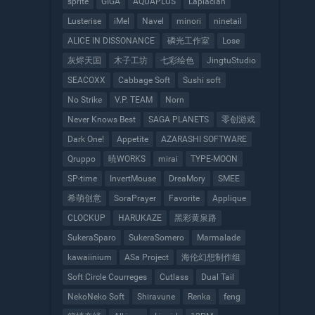
sprite
GIGA
AQUAPLUS
Laplacian
Lusterise
iMel
Navel
minori
ninetail
ALICE IN DISSONANCE
磷光工作室
Lose
灰烬天国
木子工坊
七彩绘色
JingtuStudio
SEACOXX
Cabbage Soft
Sushi soft
No Strike
V.P. TEAM
Norn
Never Knows Best
SAGA PLANETS
零创游戏
Dark One!
Appetite
AZARASHI SOFTWARE
Qruppo
暁WORKS
mirai
TYPE-MOON
SP-time
InvertMouse
DreaMory
SMEE
希萌创意
SoraPrayer
Favorite
Applique
CLOCKUP
HARUKAZE
黑彩黄泉路
SukeraSparo
SukeraSomero
Marmalade
kawaiinium
ASa Project
海伦幻想制作组
Soft Circle Courreges
Cutlass
Dual Tail
NekoNeko Soft
Shiravune
Renka
feng