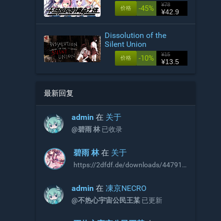
¥78
-45%
价格
¥42.9
Dissolution of the
Silent Union
¥15
-10%
价格
¥13.5
最新回复
admin
在
关于
@碧雨 林
已收录
碧雨 林
在
关于
https://2dfdf.de/downloads/44791
https://2dfdf.de/downloads/44894
R18补丁，无需积分即可下载，站长
admin
在
凍京NECRO
可以考虑收录
@不热心宇宙公民王某
已更新