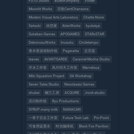
FUTU Studio
aiueoKompany
Vioser
Moonlit Works
百歌CentChansons
Modern Visual Arts Laboratory
Chatte Noire
Satsuki
休憩屋
AlienWorks
kyukeiya
Sukeban Games
APOGAMES
STARxSTAR
DebonosuWorks
Inusuku
Circletempo
青木香游戏制作组
Pageratta
左宗棠
leaves
AVANTGARDE
Caramel-Mocha Studio
开水工作室
风月同天工作室
Marvelous
Miki Squadron Project
SA Workshop
Seven Tales Studio
Neoclassic Games
zhubei
幽兰工房
ACQUIRE
Jrock-studio
灵问制作组
Ryu Productions
SYRUP many milk
NANACAN
一辈子百合工作室
Future Tech Lab
Pin-Point
可食用蓝墨水
时光咖啡机
Black Fox Pavilion