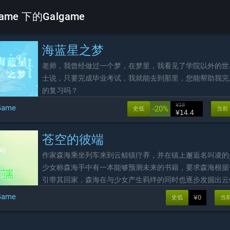
ame 下的Galgame
海蓝星之梦
老师，我曾经做过一个梦，在梦里，我看见了学院以外的世
士说，只要完成毕业考试，我就能去到那里，您能帮助我完
的复习吗？
¥18
Game
-20%
史低
当前
¥14.4
苍空的彼端
作家森海乘坐列车来到云鲸镇疗养，并在镇上邂逅名叫凌的
少女称森海手中有一本能够预测未来的书籍，要求森海根据
引带其回家，森海在与少女产生羁绊的同时也逐步发掘出云
真相。
Game
¥0
史低
当