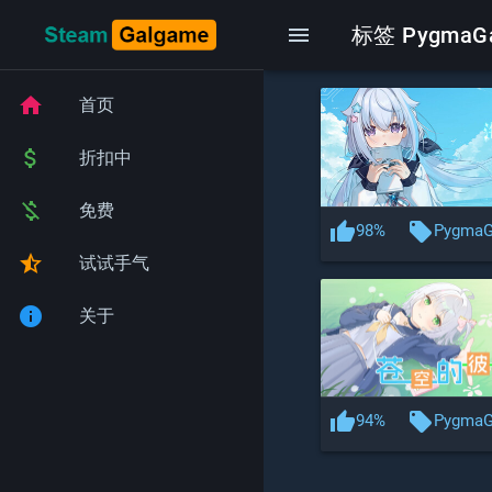
menu
标签 PygmaG
home
首页
attach_money
折扣中
money_off
免费
thumb_up
local_offer
98%
Pygma
star_half
试试手气
info
关于
thumb_up
local_offer
94%
Pygma