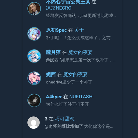
不热心宇宙公民王某
在
凍京NECRO
经群友反馈确认：jast更新过此游戏
补丁，现有补丁会出现CG不显示画面
的问题。 V3版本补丁官方链接如下，
原初Spec
在
关于
请更新官网链接与onedrive文件：
补丁呢！！怎么变成这样了，之前不
https://jaststore.com/zh...
是放补丁的吗？
朧月猫
在
魔女的夜宴
@妮西
“如果您是第一次下载补丁，
请直接下载完整版补丁即可，无需再
额外下载增益更新补丁。”
妮西
在
魔女的夜宴
onedrive里少了一个补丁
A4kyer
在
NUKITASHI
为什么打了补丁打不开
3
在
巧可甜恋
@奇怪的菜比增加了
大佬你这个是包
含2和3的吗