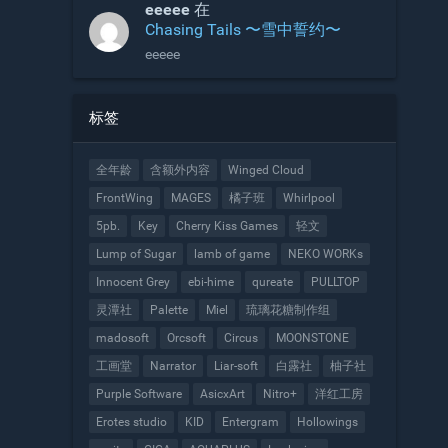
eeeee
在
Chasing Tails 〜雪中誓约〜
eeeee
标签
全年龄
含额外内容
Winged Cloud
FrontWing
MAGES
橘子班
Whirlpool
5pb.
Key
Cherry Kiss Games
轻文
Lump of Sugar
lamb of game
NEKO WORKs
Innocent Grey
ebi-hime
qureate
PULLTOP
灵潭社
Palette
Miel
琉璃花糖制作组
madosoft
Orcsoft
Circus
MOONSTONE
工画堂
Narrator
Liar-soft
白露社
柚子社
Purple Software
AsicxArt
Nitro+
洋红工房
Erotes studio
KID
Entergram
Hollowings