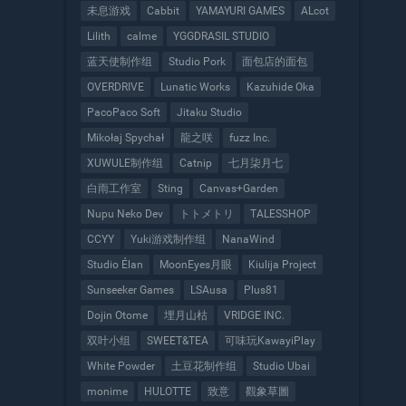
未息游戏
Cabbit
YAMAYURI GAMES
ALcot
Lilith
calme
YGGDRASIL STUDIO
蓝天使制作组
Studio Pork
面包店的面包
OVERDRIVE
Lunatic Works
Kazuhide Oka
PacoPaco Soft
Jitaku Studio
Mikołaj Spychał
龍之咲
fuzz Inc.
XUWULE制作组
Catnip
七月柒月七
白雨工作室
Sting
Canvas+Garden
Nupu Neko Dev
トトメトリ
TALESSHOP
CCYY
Yuki游戏制作组
NanaWind
Studio Élan
MoonEyes月眼
Kiulija Project
Sunseeker Games
LSAusa
Plus81
Dojin Otome
埋月山枯
VRIDGE INC.
双叶小组
SWEET&TEA
可味玩KawayiPlay
White Powder
土豆花制作组
Studio Ubai
monime
HULOTTE
致意
觀象草圖