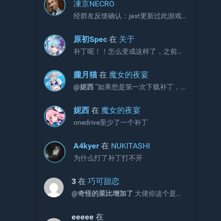
凍京NECRO
经群友反馈确认：jast更新过此游戏
补丁，现有补丁会出现CG不显示画面
的问题。 V3版本补丁官方链接如下，
原初Spec
在
关于
请更新官网链接与onedrive文件：
补丁呢！！怎么变成这样了，之前不
https://jaststore.com/zh...
是放补丁的吗？
朧月猫
在
魔女的夜宴
@妮西
“如果您是第一次下载补丁，
请直接下载完整版补丁即可，无需再
额外下载增益更新补丁。”
妮西
在
魔女的夜宴
onedrive里少了一个补丁
A4kyer
在
NUKITASHI
为什么打了补丁打不开
3
在
巧可甜恋
@奇怪的菜比增加了
大佬你这个是包
含2和3的吗
eeeee
在