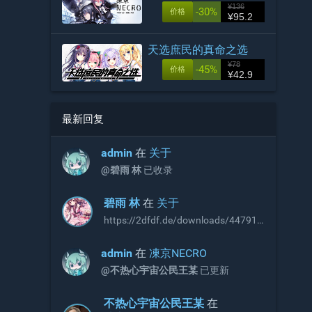
¥136
-30%
价格
¥95.2
天选庶民的真命之选
¥78
-45%
价格
¥42.9
最新回复
admin
在
关于
@碧雨 林
已收录
碧雨 林
在
关于
https://2dfdf.de/downloads/44791
https://2dfdf.de/downloads/44894
R18补丁，无需积分即可下载，站长
admin
在
凍京NECRO
可以考虑收录
@不热心宇宙公民王某
已更新
不热心宇宙公民王某
在