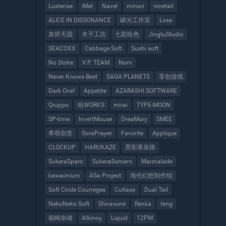
Lusterise
iMel
Navel
minori
ninetail
ALICE IN DISSONANCE
磷光工作室
Lose
灰烬天国
木子工坊
七彩绘色
JingtuStudio
SEACOXX
Cabbage Soft
Sushi soft
No Strike
V.P. TEAM
Norn
Never Knows Best
SAGA PLANETS
零创游戏
Dark One!
Appetite
AZARASHI SOFTWARE
Qruppo
暁WORKS
mirai
TYPE-MOON
SP-time
InvertMouse
DreaMory
SMEE
希萌创意
SoraPrayer
Favorite
Applique
CLOCKUP
HARUKAZE
黑彩黄泉路
SukeraSparo
SukeraSomero
Marmalade
kawaiinium
ASa Project
海伦幻想制作组
Soft Circle Courreges
Cutlass
Dual Tail
NekoNeko Soft
Shiravune
Renka
feng
箱崎奈绪
Alkinoy
Liquid
12PM