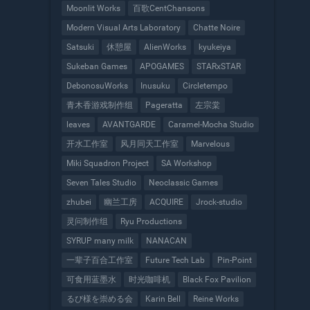
Moonlit Works
百歌CentChansons
Modern Visual Arts Laboratory
Chatte Noire
Satsuki
休憩屋
AlienWorks
kyukeiya
Sukeban Games
APOGAMES
STARxSTAR
DebonosuWorks
Inusuku
Circletempo
青木香游戏制作组
Pageratta
左宗棠
leaves
AVANTGARDE
Caramel-Mocha Studio
开水工作室
风月同天工作室
Marvelous
Miki Squadron Project
SA Workshop
Seven Tales Studio
Neoclassic Games
zhubei
幽兰工房
ACQUIRE
Jrock-studio
灵问制作组
Ryu Productions
SYRUP many milk
NANACAN
一辈子百合工作室
Future Tech Lab
Pin-Point
可食用蓝墨水
时光咖啡机
Black Fox Pavilion
るび様を崇める会
Karin Bell
Reine Works