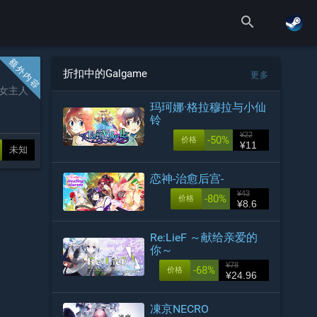
search
折扣中的Galgame
更多
男女主人
玛珂娜·格拉穆拉与小仙
铃
¥22
-50%
价格
¥11
未知
恋神-治愈后宫-
¥43
-80%
价格
¥8.6
Re:LieF ～献给亲爱的
你～
¥78
-68%
价格
¥24.96
凍京NECRO