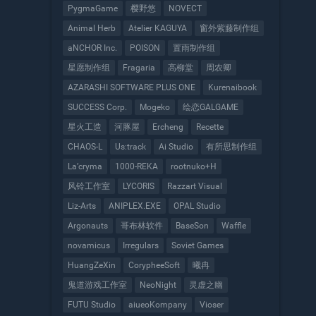
PygmaGame
樱野悠
NOVECT
Animal Herb
Atelier KAGUYA
窗外紫藤制作组
aNCHOR Inc.
POISON
置雨制作组
星愿制作组
Fragaria
高柳堂
周农卿
AZARASHI SOFTWARE PLUS ONE
Kurenaibook
SUCCESS Corp.
Mogeko
绘恋GALGAME
星火工造
河豚屋
Ercheng
Recette
CHAOS-L
Us:track
Ai Studio
有所思制作组
La’cryma
1000-REKA
rootnuko+H
风铃工作室
LYCORIS
Razzart Visual
Liz-Arts
ANIPLEX.EXE
OPAL Studio
Argonauts
哥布林软件
BaseSon
Waffle
novamicus
Irregulars
Soviet Games
HuangZeXin
CorypheeSoft
曦冉
鬼道游戏工作室
NeoNight
灵虚之幽
FUTU Studio
aiueoKompany
Vioser