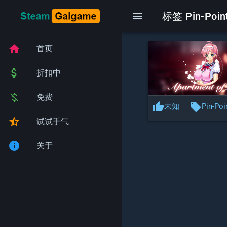
menu
标签 Pin-Poi
home
首页
attach_money
折扣中
money_off
免费
thumb_up
local_offer
未知
Pin-Poi
star_half
试试手气
info
关于