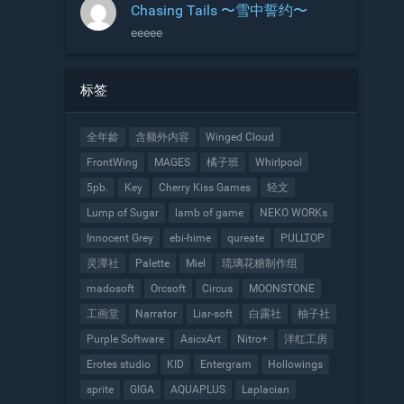
Chasing Tails 〜雪中誓约〜
eeeee
标签
全年龄
含额外内容
Winged Cloud
FrontWing
MAGES
橘子班
Whirlpool
5pb.
Key
Cherry Kiss Games
轻文
Lump of Sugar
lamb of game
NEKO WORKs
Innocent Grey
ebi-hime
qureate
PULLTOP
灵潭社
Palette
Miel
琉璃花糖制作组
madosoft
Orcsoft
Circus
MOONSTONE
工画堂
Narrator
Liar-soft
白露社
柚子社
Purple Software
AsicxArt
Nitro+
洋红工房
Erotes studio
KID
Entergram
Hollowings
sprite
GIGA
AQUAPLUS
Laplacian