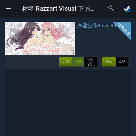
search
menu
标签 Razzart Visual 下的Galgame
恋爱纽带/Love Ribbon
¥36
-75%
¥36
史低
当前
¥9