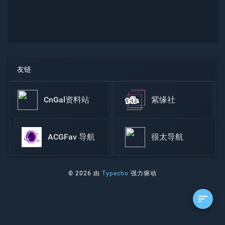
友链
CnGal资料站
紫缘社
ACGFav 导航
很太导航
© 2026 由
Typecho
强力驱动
sort